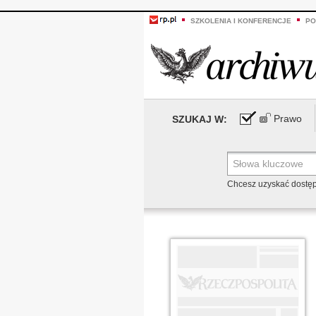
SZKOLENIA I KONFERENCJE
PO
Prawo
SZUKAJ W:
Chcesz uzyskać dostę