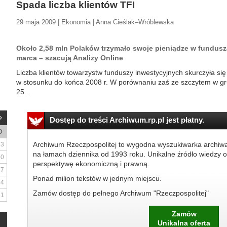
Spada liczba klientów TFI
29 maja 2009 | Ekonomia | Anna Cieślak–Wróblewska
Około 2,58 mln Polaków trzymało swoje pieniądze w fundus
marca – szacują Analizy Online
Liczba klientów towarzystw funduszy inwestycyjnych skurczyła się w 
w stosunku do końca 2008 r. W porównaniu zaś ze szczytem w gru
25...
Dostęp do treści Archiwum.rp.pl jest płatny.
D
Archiwum Rzeczpospolitej to wygodna wyszukiwarka archiw
3
na łamach dziennika od 1993 roku. Unikalne źródło wiedzy o
10
perspektywę ekonomiczną i prawną.
17
Ponad milion tekstów w jednym miejscu.
24
Zamów dostęp do pełnego Archiwum "Rzeczpospolitej"
31
Zamów
Unikalna oferta