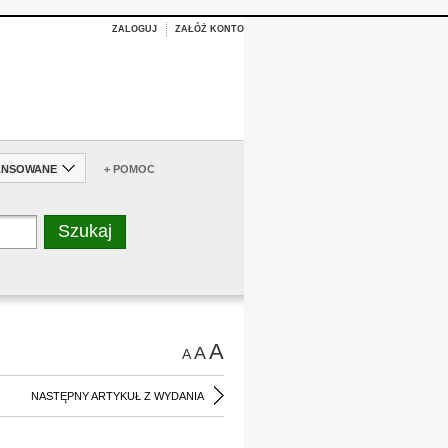
ZALOGUJ
ZAŁÓŻ KONTO
ANSOWANE
+ POMOC
A
A
A
NASTĘPNY ARTYKUŁ Z WYDANIA