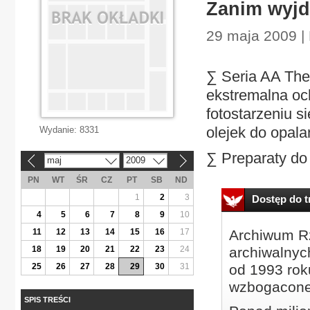
Zanim wyjd
29 maja 2009 | 
∑ Seria AA The
ekstremalna oc
fotostarzeniu 
olejek do opala
Wydanie:
8331
∑ Preparaty do 
maj
2009
«
»
PN
WT
ŚR
CZ
PT
SB
ND
1
2
3
Dostęp do tr
4
5
6
7
8
9
10
11
12
13
14
15
16
17
Archiwum Rz
18
19
20
21
22
23
24
archiwalnyc
25
26
27
28
29
30
31
od 1993 roku
wzbogacone
SPIS TREŚCI