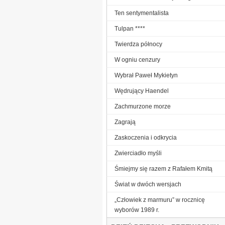
Ten sentymentalista
Tulpan ****
Twierdza północy
W ogniu cenzury
Wybrał Paweł Mykietyn
Wędrujący Haendel
Zachmurzone morze
Zagrają
Zaskoczenia i odkrycia
Zwierciadło myśli
Śmiejmy się razem z Rafałem Kmitą
Świat w dwóch wersjach
„Człowiek z marmuru” w rocznicę
wyborów 1989 r.