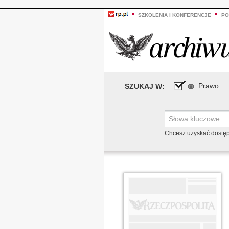
SZKOLENIA I KONFERENCJE
PO
Prawo
SZUKAJ W:
Chcesz uzyskać dostę