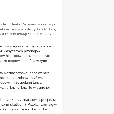
, chor. Beata Rozmanowska, wyk.
l i uczniowie szkoły Tap to Tap,
70 zł, rezerwacje: 022 679 89 76,
śnicy stepowania. Będą tańczyć i
az klasycznych przebojów
wory hiphopowe oraz kompozycje
ą, że stepować można w rytm
eata Rozmanowska, absolwentka
ancerka zaczęła tworzyć własne
wodowymi zespołami tańca
nia Tap to Tap. To właśnie jej
o dyrektorzy finansowi, specjaliści
 Z jakim skutkiem? Przekonamy się w
rka, prywatnie – miłośniczka