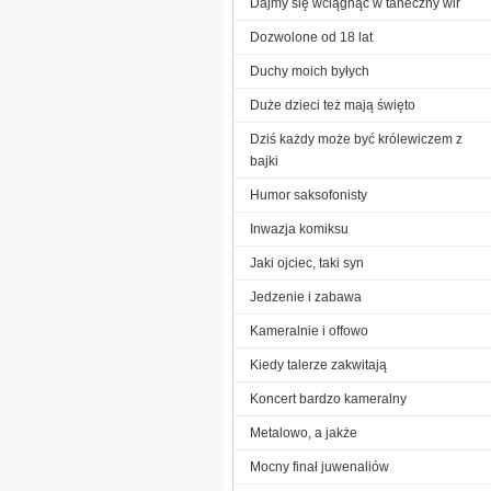
Dajmy się wciągnąć w taneczny wir
Dozwolone od 18 lat
Duchy moich byłych
Duże dzieci też mają święto
Dziś każdy może być królewiczem z
bajki
Humor saksofonisty
Inwazja komiksu
Jaki ojciec, taki syn
Jedzenie i zabawa
Kameralnie i offowo
Kiedy talerze zakwitają
Koncert bardzo kameralny
Metalowo, a jakże
Mocny finał juwenaliów