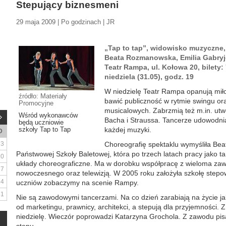
Stepujący biznesmeni
29 maja 2009 | Po godzinach | JR
„Tap to tap”, widowisko muzyczne
Beata Rozmanowska, Emilia Gabryje
Teatr Rampa, ul. Kołowa 20, bilety: 
niedziela (31.05), godz. 19
W niedzielę Teatr Rampa opanują miło
źródło: Materiały
bawić publiczność w rytmie swingu or
Promocyjne
musicalowych. Zabrzmią też m.in. ut
Wśród wykonawców
Bacha i Straussa. Tancerze udowodni
będą uczniowie
szkoły Tap to Tap
każdej muzyki.
D
3
Choreografię spektaklu wymyśliła B
Państwowej Szkoły Baletowej, która po trzech latach pracy jako t
10
układy choreograficzne. Ma w dorobku współpracę z wieloma za
17
nowoczesnego oraz telewizją. W 2005 roku założyła szkołę stepowa
24
uczniów zobaczymy na scenie Rampy.
31
Nie są zawodowymi tancerzami. Na co dzień zarabiają na życie jak
od marketingu, prawnicy, architekci, a stepują dla przyjemności.
niedzielę. Wieczór poprowadzi Katarzyna Grochola. Z zawodu pisa