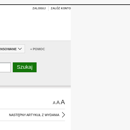
ZALOGUJ
ZAŁÓŻ KONTO
ANSOWANE
+ POMOC
A
A
A
NASTĘPNY ARTYKUŁ Z WYDANIA