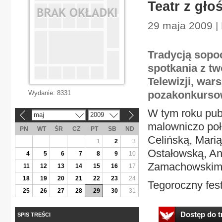
Teatr z gło
29 maja 2009 | 
Tradycją sopoc
spotkania z tw
Telewizji, wars
pozakonkurso
Wydanie:
8331
W tym roku pub
maj
2009
«
»
malowniczo poł
PN
WT
ŚR
CZ
PT
SB
ND
Celińską, Mari
1
2
3
Ostałowską, An
4
5
6
7
8
9
10
Zamachowskim,
11
12
13
14
15
16
17
18
19
20
21
22
23
24
Tegoroczny fes
25
26
27
28
29
30
31
Dostęp do tr
SPIS TREŚCI