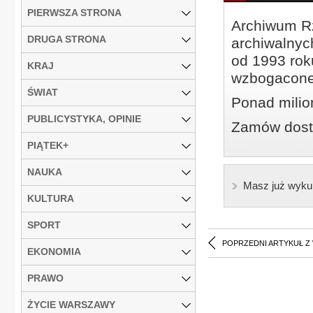
PIERWSZA STRONA
Archiwum Rz
DRUGA STRONA
archiwalnyc
od 1993 roku
KRAJ
wzbogacone
ŚWIAT
Ponad milio
PUBLICYSTYKA, OPINIE
Zamów dostę
PIĄTEK+
NAUKA
Masz już wyku
KULTURA
SPORT
POPRZEDNI ARTYKUŁ Z
EKONOMIA
PRAWO
ŻYCIE WARSZAWY