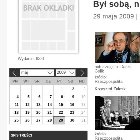
Był sobą, 
29 maja 2009 | 
Wydanie:
8331
autor zdjęcia: Darek
Golik
maj
2009
«
»
źródło:
PN
WT
ŚR
CZ
PT
SB
ND
Rzeczpospolita
Krzysztof Zaleski
1
2
3
4
5
6
7
8
9
10
11
12
13
14
15
16
17
18
19
20
21
22
23
24
25
26
27
28
29
30
31
źródło:
SPIS TREŚCI
Rzeczpospolita