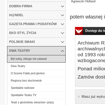
Agnieszki Holland
DOBRA FIRMA
H@NDEL
potem własnej i
GAZETA PRAWA I PODATKÓW
Dostęp do tr
EKO STYL ŻYCIA
POLSKIE SMAKI
Archiwum Rz
archiwalnyc
DWA TEATRY
od 1993 roku
Był sobą, nikogo nie udawał
wzbogacone
Dwa Teatry
Ponad milio
O Scenie Faktu jest głośno
Zamów dostę
Regiony bez słuchowisk
Spektakle radiowe
Spektakle Teatru TV
Masz już wyku
Teatr z głośników, ekranów i plaży