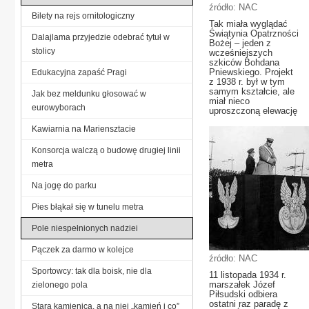
źródło: NAC
Bilety na rejs ornitologiczny
Tak miała wyglądać
Świątynia Opatrzności
Dalajlama przyjedzie odebrać tytuł w
Bożej – jeden z
stolicy
wcześniejszych
szkiców Bohdana
Pniewskiego. Projekt
Edukacyjna zapaść Pragi
z 1938 r. był w tym
samym kształcie, ale
Jak bez meldunku głosować w
miał nieco
eurowyborach
uproszczoną elewację
Kawiarnia na Mariensztacie
Konsorcja walczą o budowę drugiej linii
metra
Na jogę do parku
Pies błąkał się w tunelu metra
Pole niespełnionych nadziei
Pączek za darmo w kolejce
źródło: NAC
Sportowcy: tak dla boisk, nie dla
11 listopada 1934 r.
marszałek Józef
zielonego pola
Piłsudski odbiera
ostatni raz paradę z
Stara kamienica, a na niej „kamień i co”