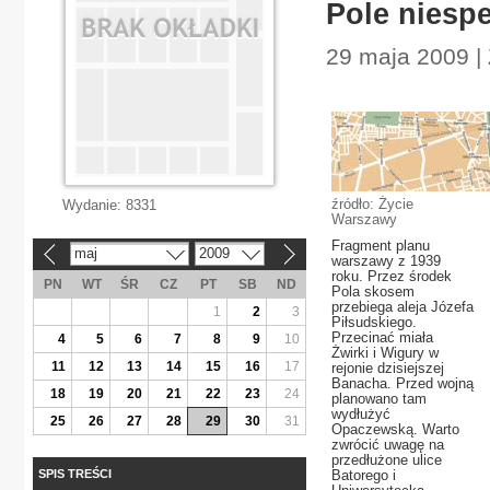
Pole niesp
29 maja 2009 | 
źródło: Życie
Wydanie:
8331
Warszawy
Fragment planu
maj
2009
«
»
warszawy z 1939
roku. Przez środek
PN
WT
ŚR
CZ
PT
SB
ND
Pola skosem
przebiega aleja Józefa
1
2
3
Piłsudskiego.
Przecinać miała
4
5
6
7
8
9
10
Żwirki i Wigury w
11
12
13
14
15
16
17
rejonie dzisiejszej
Banacha. Przed wojną
18
19
20
21
22
23
24
planowano tam
wydłużyć
25
26
27
28
29
30
31
Opaczewską. Warto
zwrócić uwagę na
przedłużone ulice
SPIS TREŚCI
Batorego i