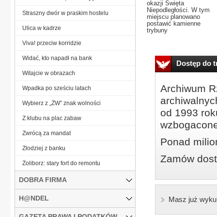
okazji Święta
Niepodległości. W tym
Straszny dwór w praskim hostelu
miejscu planowano
postawić kamienne
Ulica w kadrze
trybuny
Viva! przeciw korridzie
Widać, kto napadł na bank
Dostęp do tr
Witajcie w obrazach
Archiwum Rz
Wpadka po sześciu latach
archiwalnyc
Wybierz z „ŻW” znak wolności
od 1993 roku
Z klubu na plac zabaw
wzbogacone
Zwrócą za mandat
Ponad milio
Złodziej z banku
Zamów dostę
Żoliborz: stary fort do remontu
DOBRA FIRMA
H@NDEL
Masz już wyku
GAZETA PRAWA I PODATKÓW