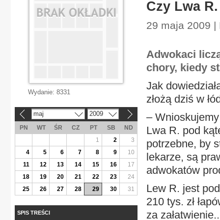
Czy Lwa R.
29 maja 2009 |
Adwokaci liczą
chory, kiedy s
Jak dowiedziała
Wydanie:
8331
złożą dziś w łó
maj
2009
– Wnioskujemy 
«
»
PN
WT
ŚR
CZ
PT
SB
ND
Lwa R. pod kąte
1
2
3
potrzebne, by s
4
5
6
7
8
9
10
lekarze, są pra
11
12
13
14
15
16
17
adwokatów pro
18
19
20
21
22
23
24
Lew R. jest po
25
26
27
28
29
30
31
210 tys. zł łap
za załatwienie..
SPIS TREŚCI