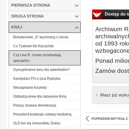
PIERWSZA STRONA
Dostęp do tr
DRUGA STRONA
KRAJ
Archiwum Rz
archiwalnyc
Bohaterowie „S” wychodzą z cienia
od 1993 roku
Co Tuskowi śle Kaczyński
wzbogacone
Czy Lwa R. znowu przebadają
Ponad milio
specjaliści
Zamów dostę
Dyscyplinarne kary dla adwokatów?
Kandydaci PO u ojca Rydzyka
Niezapisane krzywdy
Masz już wyku
Oddadzą krew dla ratowania firmy
Polacy: kulawa demokracja
Prezydent krytykuje ustawę medialną
POPRZEDNI ARTYKUŁ Z
SLD boi się immunitetu Ziobry