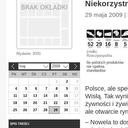
Niekorzyst
29 maja 2009 | 
źródło:
Wydanie:
8331
Rzeczpospolita
Ile polskich produktów
maj
2009
nie spełnia
«
»
standardów
PN
WT
ŚR
CZ
PT
SB
ND
1
2
3
Polsce, ale spe
4
5
6
7
8
9
10
Wisłą. Tak wyni
11
12
13
14
15
16
17
żywności i żywi
18
19
20
21
22
23
24
25
26
27
28
29
30
31
ale otwarcie r
– Nowela to do
SPIS TREŚCI