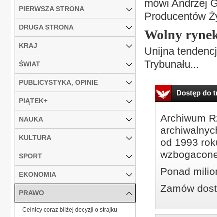
mówi Andrzej Ga
PIERWSZA STRONA
Producentów Ż
DRUGA STRONA
Wolny rynek
KRAJ
Unijna tendenc
Trybunału...
ŚWIAT
PUBLICYSTYKA, OPINIE
Dostęp do tr
PIĄTEK+
Archiwum Rz
NAUKA
archiwalnyc
KULTURA
od 1993 roku
wzbogacone
SPORT
Ponad milio
EKONOMIA
Zamów dostę
PRAWO
Celnicy coraz bliżej decyzji o strajku