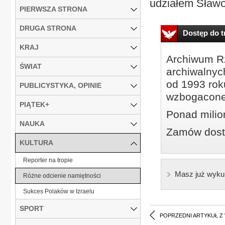
udziałem Sławo
PIERWSZA STRONA
DRUGA STRONA
Dostęp do tr
KRAJ
Archiwum Rz
ŚWIAT
archiwalnyc
od 1993 roku
PUBLICYSTYKA, OPINIE
wzbogacone
PIĄTEK+
Ponad milio
NAUKA
Zamów dostę
KULTURA
Reporter na tropie
Masz już wyku
Różne odcienie namiętności
Sukces Polaków w Izraelu
SPORT
POPRZEDNI ARTYKUŁ Z