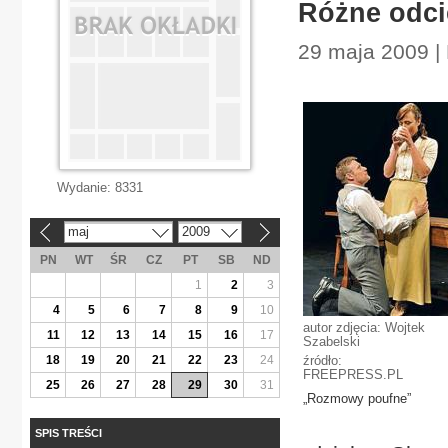
Różne odci
29 maja 2009 | 
Wydanie:
8331
maj
2009
«
»
PN
WT
ŚR
CZ
PT
SB
ND
1
2
3
4
5
6
7
8
9
10
autor zdjęcia: Wojtek
11
12
13
14
15
16
17
Szabelski
18
19
20
21
22
23
24
źródło:
FREEPRESS.PL
25
26
27
28
29
30
31
„Rozmowy poufne”
SPIS TREŚCI