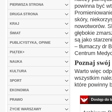
PIERWSZA STRONA
powinna być wt
Promieniowani
DRUGA STRONA
skóry, niekorzy
KRAJ
nowotworów. Skó
głębokie zmarsz
ŚWIAT
są jako starze
PUBLICYSTYKA, OPINIE
– tłumaczy dr B
PIĄTEK+
Centrum Medy
Poznaj swój 
NAUKA
Warto więc odp
KULTURA
wszystkim nale
SPORT
które powinny b
EKONOMIA
Dostęp do tr
PRAWO
ŻYCIE WARSZAWY