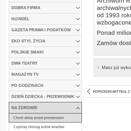
Archiwum Rz
archiwalnyc
DOBRA FIRMA
od 1993 roku
H@NDEL
wzbogacone
GAZETA PRAWA I PODATKÓW
Ponad milio
EKO STYL ŻYCIA
Zamów dostę
POLSKIE SMAKI
DWA TEATRY
Masz już wyku
MAGAZYN TV
PO GODZINACH
POPRZEDNI ARTYKUŁ Z
DZIEŃ DZIECKA - PRZEWODNIK
NA ZDROWIE
Chroń skórę przed promieniami
Częściej chorują ludzie wrażliwi