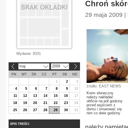
Chroń skór
29 maja 2009 |
Wydanie:
8331
maj
2009
«
»
PN
WT
ŚR
CZ
PT
SB
ND
1
2
3
źródło: EAST NEWS
4
5
6
7
8
9
10
Krem słoneczny
11
12
13
14
15
16
17
należy nakładać
obficie na pół godziny
18
19
20
21
22
23
24
przed wyjściem z
domu i smarować się
25
26
27
28
29
30
31
nim co dwie godziny
SPIS TREŚCI
należy pamięta