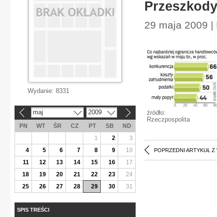
Przeszkody
29 maja 2009 |
Wydanie:
8331
maj
2009
źródło:
«
»
Rzeczpospolita
PN
WT
ŚR
CZ
PT
SB
ND
1
2
3
4
5
6
7
8
9
10
POPRZEDNI ARTYKUŁ Z
11
12
13
14
15
16
17
18
19
20
21
22
23
24
25
26
27
28
29
30
31
SPIS TREŚCI