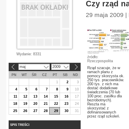
Czy rząd n
29 maja 2009 |
Wydanie:
8331
źródło:
Rzeczpospolita
maj
2009
«
»
Rząd szacuje, że w
ramach planu z
PN
WT
ŚR
CZ
PT
SB
ND
pomocy skorzysta ok.
250 tys. pracowników.
1
2
3
200 tys. z nich ma
dostać dodatkowe
4
5
6
7
8
9
10
świadczenia (70 lub
100 proc. zasiłku dla
11
12
13
14
15
16
17
bezrobotnych).
18
19
20
21
22
23
24
Reszta ma
skorzystać z
25
26
27
28
29
30
31
dofinansowanych
przez rząd szkoleń.
SPIS TREŚCI