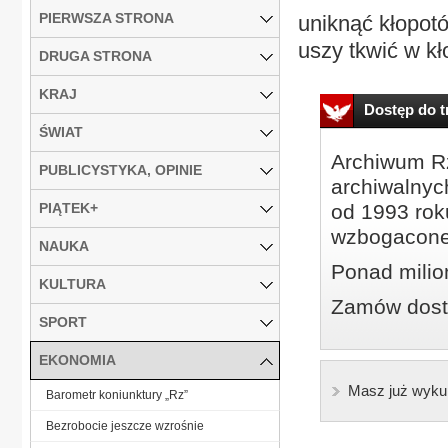
PIERWSZA STRONA
uniknąć kłopotó
uszy tkwić w kł
DRUGA STRONA
KRAJ
Dostęp do tr
ŚWIAT
Archiwum Rz
PUBLICYSTYKA, OPINIE
archiwalnyc
PIĄTEK+
od 1993 roku
wzbogacone
NAUKA
Ponad milio
KULTURA
Zamów dostę
SPORT
EKONOMIA
Masz już wyku
Barometr koniunktury „Rz”
Bezrobocie jeszcze wzrośnie