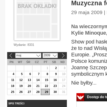
Muzyczna f
29 maja 2009 | 
Na wieczornym
Kylie Minoque,
Show pod hasłe
Wydanie:
8331
że to nad Wisł
Europie. „Pros
maj
2009
«
»
Polsce komuniz
PN
WT
ŚR
CZ
PT
SB
ND
Joannę Szczepk
1
2
3
symbolicznym k
4
5
6
7
8
9
10
11
12
13
14
15
16
17
Nie byłby...
18
19
20
21
22
23
24
25
26
27
28
29
30
31
Dostęp do tr
SPIS TREŚCI