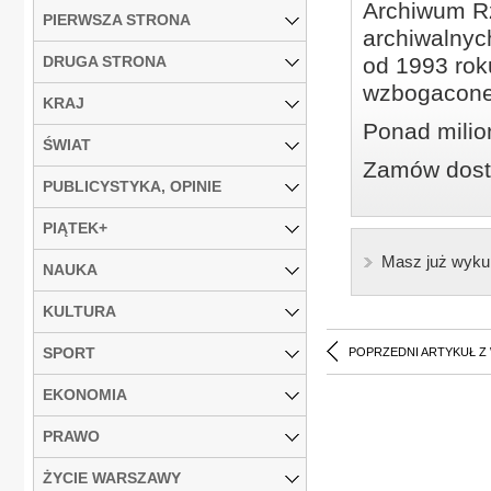
Archiwum Rz
PIERWSZA STRONA
archiwalnyc
DRUGA STRONA
od 1993 roku
wzbogacone
KRAJ
Ponad milio
ŚWIAT
Zamów dostę
PUBLICYSTYKA, OPINIE
PIĄTEK+
Masz już wyku
NAUKA
KULTURA
SPORT
POPRZEDNI ARTYKUŁ Z
EKONOMIA
PRAWO
ŻYCIE WARSZAWY