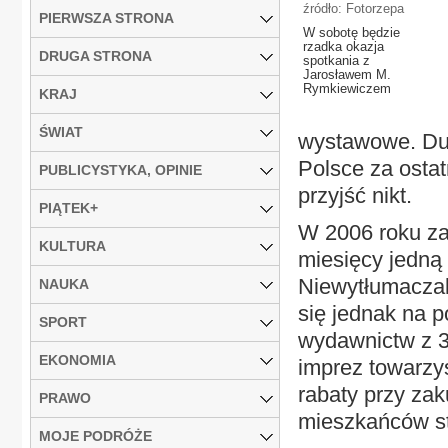
źródło: Fotorzepa
PIERWSZA STRONA
W sobotę będzie
rzadka okazja
DRUGA STRONA
spotkania z
Jarosławem M.
Rymkiewiczem
KRAJ
ŚWIAT
wystawowe. Duż
Polsce za ostat
PUBLICYSTYKA, OPINIE
przyjść nikt.
PIĄTEK+
W 2006 roku za
KULTURA
miesięcy jedną 
Niewytłumaczaln
NAUKA
się jednak na p
SPORT
wydawnictw z 30
EKONOMIA
imprez towarzy
rabaty przy zaku
PRAWO
mieszkańców st
MOJE PODRÓŻE