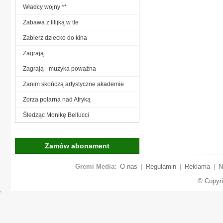
Władcy wojny **
Zabawa z lilijką w tle
Zabierz dziecko do kina
Zagrają
Zagrają - muzyka poważna
Zanim skończą artystyczne akademie
Zorza polarna nad Afryką
Śledząc Monikę Bellucci
Zamów abonament
Gremi Media:
O nas
|
Regulamin
|
Reklama
|
N
© Copyr