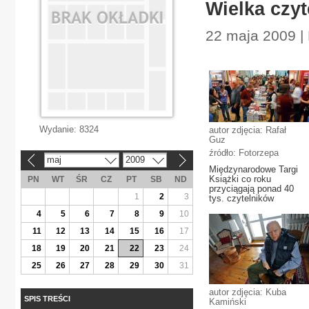
Wielka czy
22 maja 2009 |
Wydanie:
8324
autor zdjęcia: Rafał
Guz
źródło: Fotorzepa
maj
2009
«
»
Międzynarodowe Targi
Książki co roku
PN
WT
ŚR
CZ
PT
SB
ND
przyciągają ponad 40
1
2
3
tys. czytelników
4
5
6
7
8
9
10
11
12
13
14
15
16
17
18
19
20
21
22
23
24
25
26
27
28
29
30
31
autor zdjęcia: Kuba
SPIS TREŚCI
Kamiński