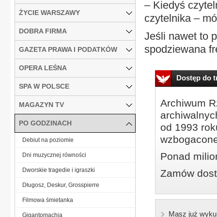
– Kiedyś czytel
ŻYCIE WARSZAWY
czytelnika – m
DOBRA FIRMA
Jeśli nawet to 
spodziewana fre
GAZETA PRAWA I PODATKÓW
OPERA LEŚNA
Dostęp do tr
SPA W POLSCE
Archiwum Rz
MAGAZYN TV
archiwalnyc
PO GODZINACH
od 1993 roku
wzbogacone
Debiut na poziomie
Ponad milio
Dni muzycznej równości
Dworskie tragedie i igraszki
Zamów dostę
Długosz, Deskur, Grosspierre
Filmowa śmietanka
Masz już wyku
Gigantomachia