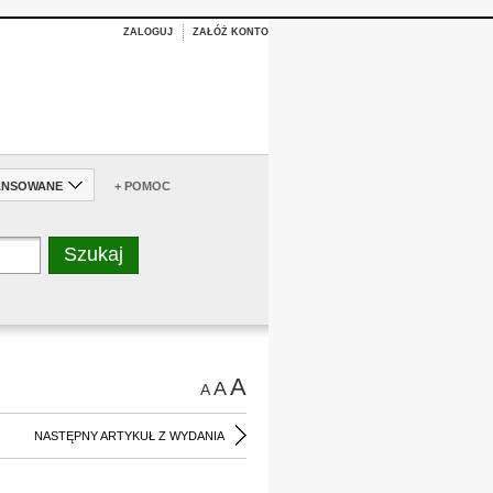
ZALOGUJ
ZAŁÓŻ KONTO
ANSOWANE
+ POMOC
A
A
A
NASTĘPNY ARTYKUŁ Z WYDANIA