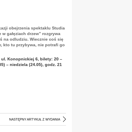
azji obejrzenia spektaklu Studia
e w gałęziach drzew” rozgrywa
ś na odludziu. Wiecznie coś się
, kto tu przybywa, nie potrafi go
ul. Konopnickiej 6, bilety: 20 –
05) – niedziela (24.05), godz. 21
NASTĘPNY ARTYKUŁ Z WYDANIA