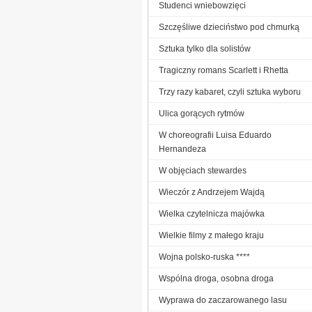
Studenci wniebowzięci
Szczęśliwe dzieciństwo pod chmurką
Sztuka tylko dla solistów
Tragiczny romans Scarlett i Rhetta
Trzy razy kabaret, czyli sztuka wyboru
Ulica gorących rytmów
W choreografii Luisa Eduardo
Hernandeza
W objęciach stewardes
Wieczór z Andrzejem Wajdą
Wielka czytelnicza majówka
Wielkie filmy z małego kraju
Wojna polsko-ruska ****
Wspólna droga, osobna droga
Wyprawa do zaczarowanego lasu