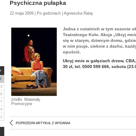
Psychiczna pułapka
22 maja 2009 | Po godzinach | Agnieszka Rataj
Jedna z ostatnich w tym sezonie ok
Teatralnego Koło. Akcja „Ukryj mni
się w starym, dziwnym domu, gdzie
w nim psuje, cieknie z dachu, każdy
opuścić.
Ukryj mnie w gałęziach drzew, CBA, 
30 zł, tel. 0500 599 666, sobota (23.
D
3
10
źródło: Materiały
17
Promocyjne
24
31
POPRZEDNI ARTYKUŁ Z WYDANIA