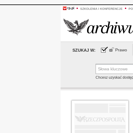
SZKOLENIA I KONFERENCJE
PO
Prawo
SZUKAJ W:
Chcesz uzyskać dostę