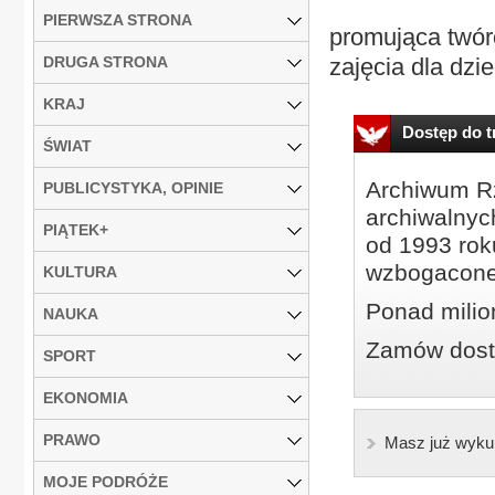
PIERWSZA STRONA
promująca twórc
DRUGA STRONA
zajęcia dla dzie
KRAJ
Dostęp do tr
ŚWIAT
Archiwum Rz
PUBLICYSTYKA, OPINIE
archiwalnyc
PIĄTEK+
od 1993 roku
wzbogacone
KULTURA
Ponad milio
NAUKA
Zamów dostę
SPORT
EKONOMIA
PRAWO
Masz już wyku
MOJE PODRÓŻE