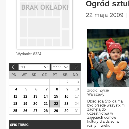
Ogród sztu
22 maja 2009 |
Wydanie:
8324
maj
2009
«
»
PN
WT
ŚR
CZ
PT
SB
ND
1
2
3
4
5
6
7
8
9
10
źródło: Życie
Warszawy
11
12
13
14
15
16
17
Dziecięca Stolica ma
18
19
20
21
22
23
24
być przede wszystkim
zachętą do
25
26
27
28
29
30
31
uczestnictwa w
zajęciach domów
kultury dla dzieci w
SPIS TREŚCI
różnym wieku