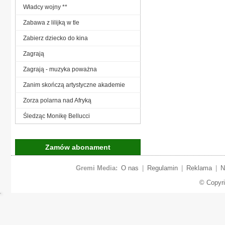
Władcy wojny **
Zabawa z lilijką w tle
Zabierz dziecko do kina
Zagrają
Zagrają - muzyka poważna
Zanim skończą artystyczne akademie
Zorza polarna nad Afryką
Śledząc Monikę Bellucci
Zamów abonament
Gremi Media:
O nas
|
Regulamin
|
Reklama
|
N
© Copyr