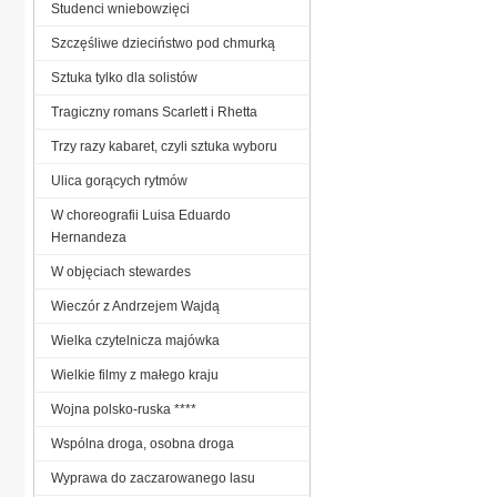
Studenci wniebowzięci
Szczęśliwe dzieciństwo pod chmurką
Sztuka tylko dla solistów
Tragiczny romans Scarlett i Rhetta
Trzy razy kabaret, czyli sztuka wyboru
Ulica gorących rytmów
W choreografii Luisa Eduardo
Hernandeza
W objęciach stewardes
Wieczór z Andrzejem Wajdą
Wielka czytelnicza majówka
Wielkie filmy z małego kraju
Wojna polsko-ruska ****
Wspólna droga, osobna droga
Wyprawa do zaczarowanego lasu