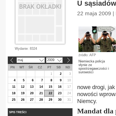
U sąsiadów
22 maja 2009 |
Wydanie:
8324
źródło: AFP
maj
2009
«
»
Niemiecka policja
słynie ze
PN
WT
ŚR
CZ
PT
SB
ND
spostrzegawczości i
surowości
1
2
3
4
5
6
7
8
9
10
nowe drogi, jak 
11
12
13
14
15
16
17
nowości wprowad
18
19
20
21
22
23
24
25
26
27
28
29
30
31
Niemcy.
Mandat dla 
SPIS TREŚCI