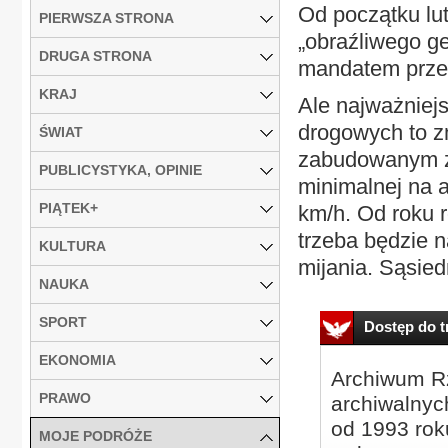
Od początku lu
PIERWSZA STRONA
„obraźliwego ge
DRUGA STRONA
mandatem przez
KRAJ
Ale najważnie
drogowych to z
ŚWIAT
zabudowanym z 
PUBLICYSTYKA, OPINIE
minimalnej na 
PIĄTEK+
km/h. Od roku r
trzeba będzie n
KULTURA
mijania. Sąsiedn
NAUKA
SPORT
Dostęp do tr
EKONOMIA
Archiwum Rz
PRAWO
archiwalnyc
od 1993 roku
MOJE PODRÓŻE