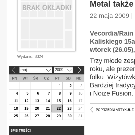
Metal także
22 maja 2009 |
Vecordia/Rain 
Kaliskiego 15a
wtorek (26.05)
Wydanie:
8324
Trzy młode zes
roku, ale prez
maj
2009
«
»
folku. Wizytówk
PN
WT
ŚR
CZ
PT
SB
ND
Bardziej tradyc
1
2
3
i Noize Fusion.
4
5
6
7
8
9
10
11
12
13
14
15
16
17
18
19
20
21
22
23
24
POPRZEDNI ARTYKUŁ Z
25
26
27
28
29
30
31
SPIS TREŚCI