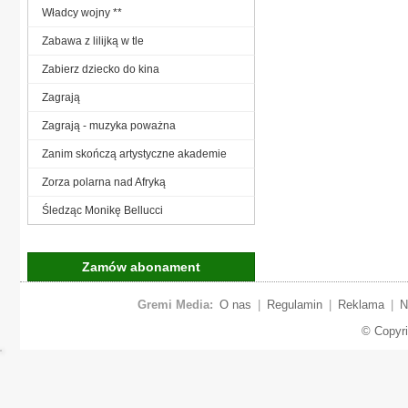
Władcy wojny **
Zabawa z lilijką w tle
Zabierz dziecko do kina
Zagrają
Zagrają - muzyka poważna
Zanim skończą artystyczne akademie
Zorza polarna nad Afryką
Śledząc Monikę Bellucci
Zamów abonament
Gremi Media:
O nas
|
Regulamin
|
Reklama
|
N
© Copyr