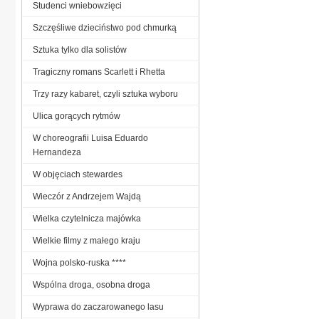
Studenci wniebowzięci
Szczęśliwe dzieciństwo pod chmurką
Sztuka tylko dla solistów
Tragiczny romans Scarlett i Rhetta
Trzy razy kabaret, czyli sztuka wyboru
Ulica gorących rytmów
W choreografii Luisa Eduardo
Hernandeza
W objęciach stewardes
Wieczór z Andrzejem Wajdą
Wielka czytelnicza majówka
Wielkie filmy z małego kraju
Wojna polsko-ruska ****
Wspólna droga, osobna droga
Wyprawa do zaczarowanego lasu