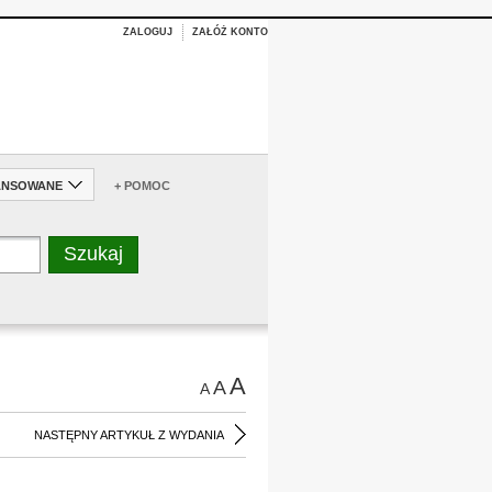
ZALOGUJ
ZAŁÓŻ KONTO
ANSOWANE
+ POMOC
A
A
A
NASTĘPNY ARTYKUŁ Z WYDANIA