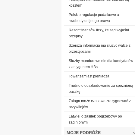
kosztem
Polskie regulacje podatkowe a
swobody unijnego prawa
Resort finansów liczy, że sąd wyjaśni
przepisy
Szersza informacja ma służyć walce z
przestępcami
Służby mundurowe nie dla kandydatów
z antygenem HBs
Towar zamiast pieniądza
Trudno o odszkodowanie za spóźnioną
paczkę
Załoga może czasowo zrezygnować z
przywilejów
Łatwiej o zasiłek pogrzebowy po
zaginionym
MOJE PODRÓŻE