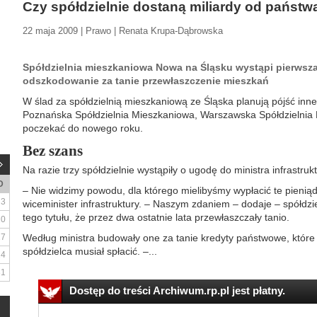
Czy spółdzielnie dostaną miliardy od państw
22 maja 2009 | Prawo | Renata Krupa-Dąbrowska
Spółdzielnia mieszkaniowa Nowa na Śląsku wystąpi pierwsz
odszkodowanie za tanie przewłaszczenie mieszkań
W ślad za spółdzielnią mieszkaniową ze Śląska planują pójść inne 
Poznańska Spółdzielnia Mieszkaniowa, Warszawska Spółdzielnia 
poczekać do nowego roku.
Bez szans
Na razie trzy spółdzielnie wystąpiły o ugodę do ministra infrastrukt
D
– Nie widzimy powodu, dla którego mielibyśmy wypłacić te pieniądz
3
wiceminister infrastruktury. – Naszym zdaniem – dodaje – spółdzie
tego tytułu, że przez dwa ostatnie lata przewłaszczały tanio.
10
17
Według ministra budowały one za tanie kredyty państwowe, któr
spółdzielca musiał spłacić. –...
24
31
Dostęp do treści Archiwum.rp.pl jest płatny.