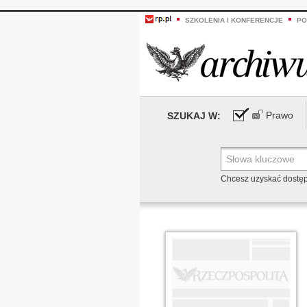
SZKOLENIA I KONFERENCJE
PO
Prawo
SZUKAJ W:
Chcesz uzyskać dostę