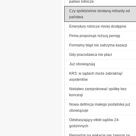
paliwo lotnicze
Czy spółdzielnie dostaną miliardy od
państwa
Emerytury rolnicze mniej dostępne
Firma proponuje niższą pensję
Formalny błąd nie zatrzyma kasacji
Gdy pracodawca nie płaci
Już obowiązują
KRS: w sądach może zabraknąć
asystentów
Niełatwo zarejestrować spółkę bez
koncesji
Nowa definicja małego podatnika już
obowiązuje
Odstraszający efekt sądów 24-
godzinnych
Pieniądze na wakacje nie zawsze są