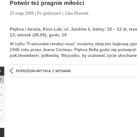
Potwór też pragnie miłości
22 maja 2009 | Po godzinach | Julia Rzemek
Piękna i bestia, Kino.Lab, ul. Jazdów 2, bilety: 10 – 12 zł, rez
13, wtorek (26.05), godz. 19
W cyklu “Francuskie rendez-vous” możemy obejrzeć bajkową opo
1946 roku przez Jeana Cocteau. Piękna Bella godzi się poświęcić
półczłowiekiem, półbestią. Wszystko, by uratować życie ukochane
POPRZEDNI ARTYKUŁ Z WYDANIA
D
3
10
17
24
31