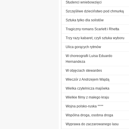
Studenci wniebowzięci
Szczęśliwe dzieciństwo pod chmurką
Sztuka tylko dla solistów
Tragiczny romans Scarlett i Rhetta
Trzy razy kabaret, czyli sztuka wyboru
Ulica gorących rytmów
W choreografii Luisa Eduardo
Hernandeza
W objęciach stewardes
Wieczór z Andrzejem Wajdą
Wielka czytelnicza majówka
Wielkie filmy z małego kraju
Wojna polsko-ruska ****
Wspólna droga, osobna droga
Wyprawa do zaczarowanego lasu