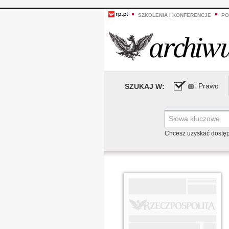
SZKOLENIA I KONFERENCJE
PO
Prawo
SZUKAJ W:
Chcesz uzyskać dostę