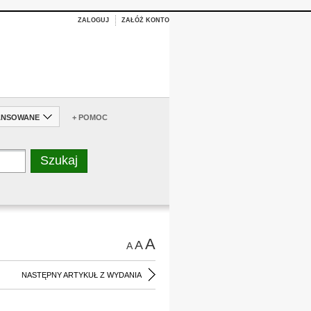
ZALOGUJ
ZAŁÓŻ KONTO
ANSOWANE
+ POMOC
A
A
A
NASTĘPNY ARTYKUŁ Z WYDANIA