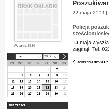
Poszukiwa
22 maja 2009 |
Policja poszuku
sześciomiesię
14 maja wyszła 
Wydanie:
8324
zaginął. Tel. 0
maj
2009
«
»
POPRZEDNI ARTYKUŁ Z
PN
WT
ŚR
CZ
PT
SB
ND
1
2
3
4
5
6
7
8
9
10
11
12
13
14
15
16
17
18
19
20
21
22
23
24
25
26
27
28
29
30
31
SPIS TREŚCI