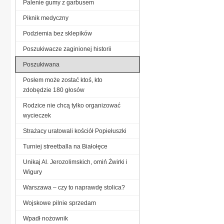
Palenie gumy z garbusem
Piknik medyczny
Podziemia bez sklepików
Poszukiwacze zaginionej historii
Poszukiwana
Posłem może zostać ktoś, kto
zdobędzie 180 głosów
Rodzice nie chcą tylko organizować
wycieczek
Strażacy uratowali kościół Popiełuszki
Turniej streetballa na Białołęce
Unikaj Al. Jerozolimskich, omiń Żwirki i
Wigury
Warszawa – czy to naprawdę stolica?
Wojskowe pilnie sprzedam
Wpadł nożownik