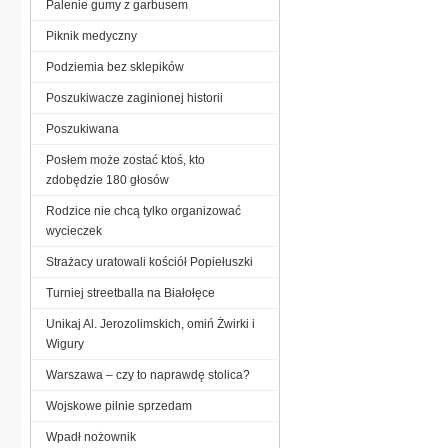
Palenie gumy z garbusem
Piknik medyczny
Podziemia bez sklepików
Poszukiwacze zaginionej historii
Poszukiwana
Posłem może zostać ktoś, kto
zdobędzie 180 głosów
Rodzice nie chcą tylko organizować
wycieczek
Strażacy uratowali kościół Popiełuszki
Turniej streetballa na Białołęce
Unikaj Al. Jerozolimskich, omiń Żwirki i
Wigury
Warszawa – czy to naprawdę stolica?
Wojskowe pilnie sprzedam
Wpadł nożownik