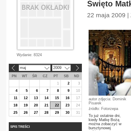
Święto Matk
22 maja 2009 |
Wydanie:
8324
maj
2009
«
»
PN
WT
ŚR
CZ
PT
SB
ND
1
2
3
4
5
6
7
8
9
10
11
12
13
14
15
16
17
autor zdjęcia: Dominik
Pisarek
18
19
20
21
22
23
24
źródło: Fotorzepa
25
26
27
28
29
30
31
To już ostatnie dni,
kiedy Matkę Bożą
można zobaczyć w
SPIS TREŚCI
bursztynowej