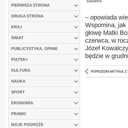
sukience
PIERWSZA STRONA
DRUGA STRONA
– opowiada wiel
Wspomina, jak d
KRAJ
głowę Matki Boż
ŚWIAT
czerwca, w rocz
Józef Kowalczy
PUBLICYSTYKA, OPINIE
będzie w grudni
PIĄTEK+
KULTURA
POPRZEDNI ARTYKUŁ Z
NAUKA
SPORT
EKONOMIA
PRAWO
MOJE PODRÓŻE