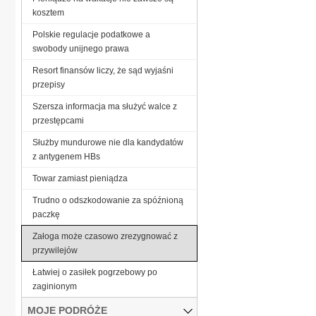
kosztem
Polskie regulacje podatkowe a
swobody unijnego prawa
Resort finansów liczy, że sąd wyjaśni
przepisy
Szersza informacja ma służyć walce z
przestępcami
Służby mundurowe nie dla kandydatów
z antygenem HBs
Towar zamiast pieniądza
Trudno o odszkodowanie za spóźnioną
paczkę
Załoga może czasowo zrezygnować z
przywilejów
Łatwiej o zasiłek pogrzebowy po
zaginionym
MOJE PODRÓŻE