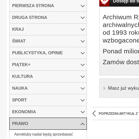
Dostęp do tr
PIERWSZA STRONA
Archiwum Rz
DRUGA STRONA
archiwalnyc
KRAJ
od 1993 roku
wzbogacone
ŚWIAT
Ponad milio
PUBLICYSTYKA, OPINIE
Zamów dostę
PIĄTEK+
KULTURA
Masz już wyku
NAUKA
SPORT
EKONOMIA
POPRZEDNI ARTYKUŁ Z
PRAWO
Aerokluby nadal będą sprzedawać