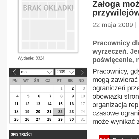
Załoga moż
przywilejó
22 maja 2009 |
Pracownicy dl
wyrzeczeń. Je
Wydanie:
8324
poświęcenie, 
Pracownicy, gdy
maj
2009
«
»
mogą zawierać 
PN
WT
ŚR
CZ
PT
SB
ND
ograniczeń prz
1
2
3
obowiązki stro
4
5
6
7
8
9
10
organizacja re
11
12
13
14
15
16
17
czasowe ograni
18
19
20
21
22
23
24
25
26
27
28
29
30
31
może wynikać z
SPIS TREŚCI