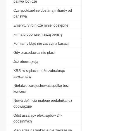
paliwo lotnicze
Czy spółdzielnie dostaną miliardy od
państwa
Emerytury rolnicze mniej dostępne
Firma proponuje niższą pensję
Formalny błąd nie zatrzyma kasacji
Gdy pracodawca nie płaci
Już obowiązują
KRS: w sądach może zabraknąć
asystentów
Niełatwo zarejestrować spółkę bez
koncesji
Nowa definicja małego podatnika już
obowiązuje
Odstraszający efekt sądów 24-
godzinnych
Pieniądze na wakacje nie zawsze są