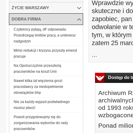
Wprawdzie wyp
ŻYCIE WARSZAWY
skuteczne i d
zapobiec, pan
DOBRA FIRMA
odwołanie w t
Czytelnicy pytają, dF odpowiada:
tym, w którym 
Przestrzegaj limitów pracy, a unikniesz
nadgodzin
zatem 25 marc
Mimo redukcji i kryzysu przyszły emeryt
...
pracuje
Na Opolszczyźnie przeszkolą
pracowników na koszt Unii
Dostęp do tr
Nawet kilka lat więzienia grozi
pracodawcy za niedopełnienie
Archiwum Rz
obowiązków bhp
archiwalnyc
Nie za każdy wyjazd podwładnego
od 1993 roku
musisz płacić
wzbogacone
Powoli przygotowujmy się do
zorganizowania wyborów do rady
Ponad milio
pracowników