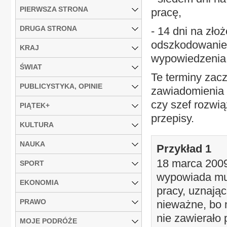
PIERWSZA STRONA
pracę,
DRUGA STRONA
- 14 dni na zło
odszkodowanie 
KRAJ
wypowiedzenia (
ŚWIAT
Te terminy zac
PUBLICYSTYKA, OPINIE
zawiadomienia p
czy szef rozwi
PIĄTEK+
przepisy.
KULTURA
NAUKA
Przykład 1
18 marca 2009
SPORT
wypowiada mu 
EKONOMIA
pracy, uznają
PRAWO
nieważne, bo 
nie zawierało 
MOJE PODRÓŻE