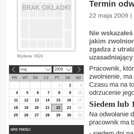
Termin odw
22 maja 2009 |
Nie wskazałeś
jakim zwolnion
zgadza z utr
uzasadniający
Wydanie:
8324
Pracownik, któ
maj
2009
«
»
zwolnienie, ma
PN
WT
ŚR
CZ
PT
SB
ND
Czasu ma na to
1
2
3
odrzucenie jeg
4
5
6
7
8
9
10
11
12
13
14
15
16
17
Siedem lub 
18
19
20
21
22
23
24
Na odwołanie d
25
26
27
28
29
30
31
pracownik ma 
SPIS TREŚCI
- siedem dni n