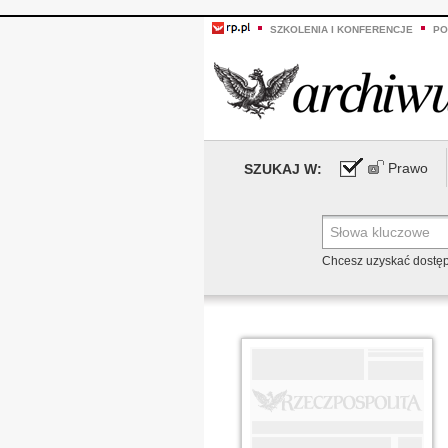
SZKOLENIA I KONFERENCJE
PO
Prawo
SZUKAJ W:
Chcesz uzyskać dostę