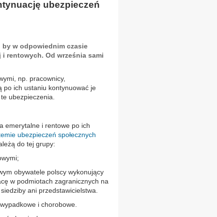
ntynuację ubezpieczeń
ć, by w odpowiednim czasie
 i rentowych. Od września sami
ymi, np. pracownicy,
 po ich ustaniu kontynuować je
 te ubezpieczenia.
 emerytalne i rentowe po ich
stemie ubezpieczeń społecznych
ależą do tej grupy:
owymi;
owym obywatele polscy wykonujący
acę w podmiotach zagranicznych na
 siedziby ani przedstawicielstwa.
a wypadkowe i chorobowe.