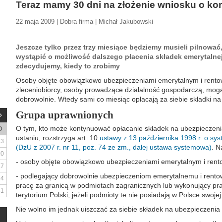
Teraz mamy 30 dni na złożenie wniosku o ko
22 maja 2009 | Dobra firma | Michał Jakubowski
Jeszcze tylko przez trzy miesiące będziemy musieli pilnowa
wystąpić o możliwość dalszego płacenia składek emerytalnej
zdecydujemy, kiedy to zrobimy
Osoby objęte obowiązkowo ubezpieczeniami emerytalnym i rentow
zleceniobiorcy, osoby prowadzące działalność gospodarczą, mogą
dobrowolnie. Wtedy sami co miesiąc opłacają za siebie składki na
Grupa uprawnionych
O tym, kto może kontynuować opłacanie składek na ubezpieczenia
D
ustaniu, rozstrzyga art. 10
ustawy z 13 października 1998 r. o sy
3
(DzU z 2007 r. nr 11, poz. 74 ze zm., dalej ustawa systemowa)
. N
10
- osoby objęte obowiązkowo ubezpieczeniami emerytalnym i rent
17
- podlegający dobrowolnie ubezpieczeniom emerytalnemu i rent
24
pracę za granicą w podmiotach zagranicznych lub wykonujący pr
31
terytorium Polski, jeżeli podmioty te nie posiadają w Polsce swojej
Nie wolno im jednak uiszczać za siebie składek na ubezpieczeni