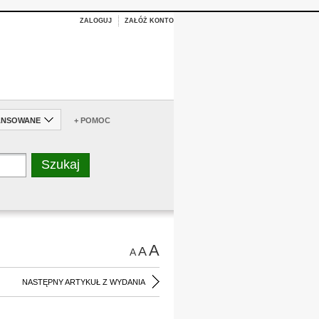
ZALOGUJ
ZAŁÓŻ KONTO
ANSOWANE
+ POMOC
A
A
A
NASTĘPNY ARTYKUŁ Z WYDANIA