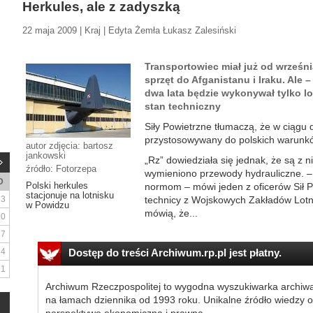
Herkules, ale z zadyszką
22 maja 2009 | Kraj | Edyta Żemła Łukasz Zalesiński
Transportowiec miał już od wrześni
sprzęt do Afganistanu i Iraku. Ale –
dwa lata będzie wykonywał tylko l
stan techniczny
Siły Powietrzne tłumaczą, że w ciągu 
przystosowywany do polskich warunk
autor zdjęcia: bartosz
jankowski
„Rz” dowiedziała się jednak, że są z n
źródło: Fotorzepa
wymieniono przewody hydrauliczne. 
D
Polski herkules
normom – mówi jeden z oficerów Sił 
stacjonuje na lotnisku
3
technicy z Wojskowych Zakładów Lotn
w Powidzu
mówią, że...
10
17
24
Dostęp do treści Archiwum.rp.pl jest płatny.
31
Archiwum Rzeczpospolitej to wygodna wyszukiwarka archiw
na łamach dziennika od 1993 roku. Unikalne źródło wiedzy o