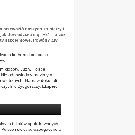
a przewozić naszych żołnierzy i
 jak dowiedziała się „Rz” – przez
oty szkoleniowe. Powód? Zły
dwóch lat hercules będzie
ów.
im kłopoty. Już w Polsce
– Nie odpowiadały rodzimym
Powietrznych. Napraw dokonali
iczych w Bydgoszczy. Eksperci
alnych tekstów opublikowanych
 Polsce i świecie, wzbogacone o