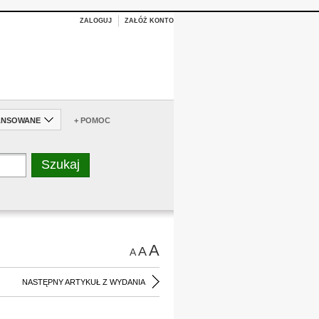
ZALOGUJ
ZAŁÓŻ KONTO
ANSOWANE
+ POMOC
A
A
A
NASTĘPNY ARTYKUŁ Z WYDANIA