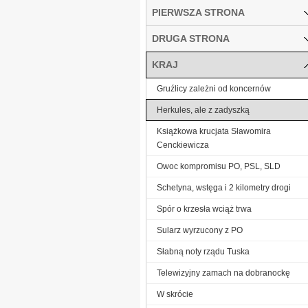
PIERWSZA STRONA
DRUGA STRONA
KRAJ
Gruźlicy zależni od koncernów
Herkules, ale z zadyszką
Książkowa krucjata Sławomira
Cenckiewicza
Owoc kompromisu PO, PSL, SLD
Schetyna, wstęga i 2 kilometry drogi
Spór o krzesła wciąż trwa
Sularz wyrzucony z PO
Słabną noty rządu Tuska
Telewizyjny zamach na dobranockę
W skrócie