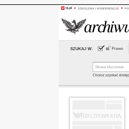
SZKOLENIA I KONFERENCJE
PO
Prawo
SZUKAJ W:
Chcesz uzyskać dostę