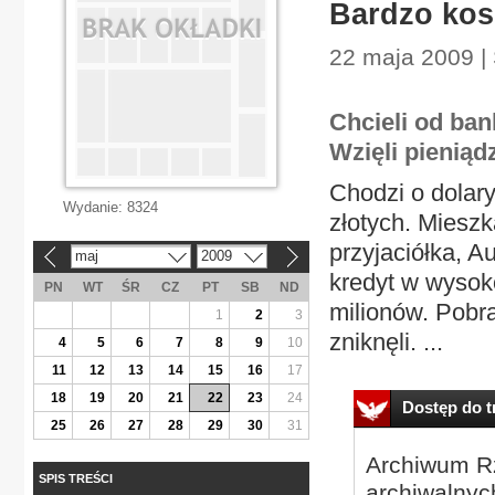
Bardzo kos
22 maja 2009 | 
Chcieli od ban
Wzięli pieniądz
Chodzi o dolar
Wydanie:
8324
złotych. Miesz
przyjaciółka, A
maj
2009
«
»
kredyt w wysok
PN
WT
ŚR
CZ
PT
SB
ND
milionów. Pobra
1
2
3
zniknęli. ...
4
5
6
7
8
9
10
11
12
13
14
15
16
17
18
19
20
21
22
23
24
Dostęp do tr
25
26
27
28
29
30
31
Archiwum Rz
SPIS TREŚCI
archiwalnyc