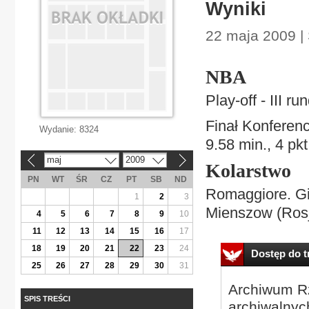
Wyniki
22 maja 2009 | 
NBA
Play-off - III r
Finał Konferenc
Wydanie:
8324
9.58 min., 4 pkt
maj
2009
«
»
Kolarstwo
PN
WT
ŚR
CZ
PT
SB
ND
Romaggiore. Giro
1
2
3
Mienszow (Rosja
4
5
6
7
8
9
10
11
12
13
14
15
16
17
18
19
20
21
22
23
24
Dostęp do tr
25
26
27
28
29
30
31
Archiwum Rz
SPIS TREŚCI
archiwalnyc