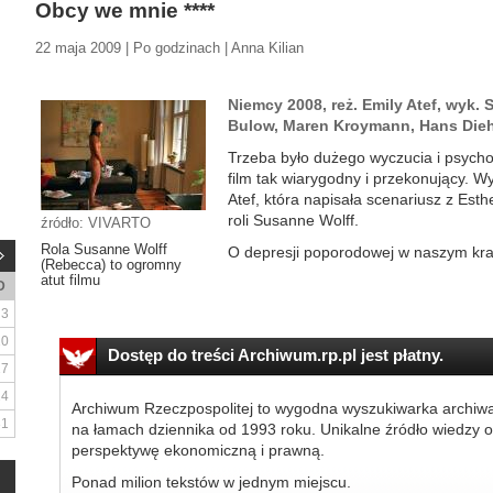
Obcy we mnie ****
22 maja 2009 | Po godzinach | Anna Kilian
Niemcy 2008, reż. Emily Atef, wyk.
Bulow, Maren Kroymann, Hans Diehl
Trzeba było dużego wyczucia i psychol
film tak wiarygodny i przekonujący. Wy
Atef, która napisała scenariusz z Esth
roli Susanne Wolff.
źródło: VIVARTO
Rola Susanne Wolff
O depresji poporodowej w naszym kraj
(Rebecca) to ogromny
atut filmu
D
3
10
Dostęp do treści Archiwum.rp.pl jest płatny.
17
24
Archiwum Rzeczpospolitej to wygodna wyszukiwarka archiw
31
na łamach dziennika od 1993 roku. Unikalne źródło wiedzy o
perspektywę ekonomiczną i prawną.
Ponad milion tekstów w jednym miejscu.