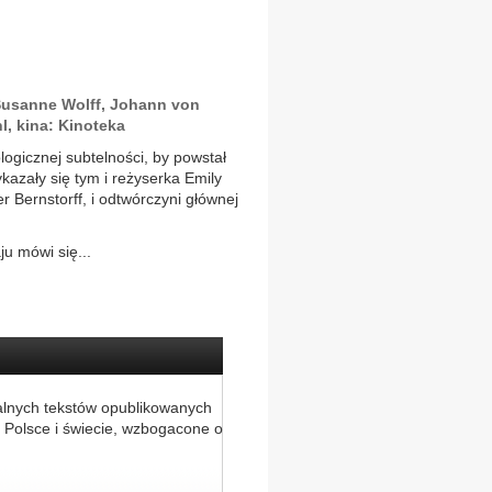
 Susanne Wolff, Johann von
, kina: Kinoteka
ogicznej subtelności, by powstał
kazały się tym i reżyserka Emily
er Bernstorff, i odtwórczyni głównej
u mówi się...
alnych tekstów opublikowanych
 Polsce i świecie, wzbogacone o