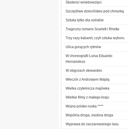
Studenci wniebowzięci
Szczęśliwe dzieciństwo pod chmurką
Sztuka tylko dla solistów
Tragiczny romans Scarlett i Rhetta
Trzy razy kabaret, czyli sztuka wyboru
Ulica gorących rytmów
W choreografii Luisa Eduardo
Hernandeza
W objęciach stewardes
Wieczór z Andrzejem Wajdą
Wielka czytelnicza majówka
Wielkie filmy z małego kraju
Wojna polsko-ruska ****
Wspólna droga, osobna droga
Wyprawa do zaczarowanego lasu