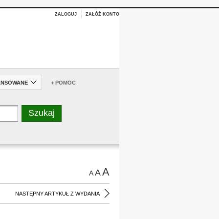
ZALOGUJ
ZAŁÓŻ KONTO
ANSOWANE
+ POMOC
A
A
A
NASTĘPNY ARTYKUŁ Z WYDANIA