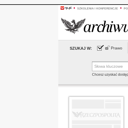
SZKOLENIA I KONFERENCJE
PO
Prawo
SZUKAJ W:
Chcesz uzyskać dostę