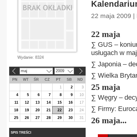
Kalendariu
22 maja 2009 |
22 maja
∑ GUS – koniun
usługach w maj
Wydanie:
8324
∑ Japonia – de
maj
2009
«
»
∑ Wielka Bryta
PN
WT
ŚR
CZ
PT
SB
ND
25 maja
1
2
3
4
5
6
7
8
9
10
∑ Węgry – decy
11
12
13
14
15
16
17
∑ Firmy: Euroc
18
19
20
21
22
23
24
25
26
27
28
29
30
31
26 maja...
SPIS TREŚCI