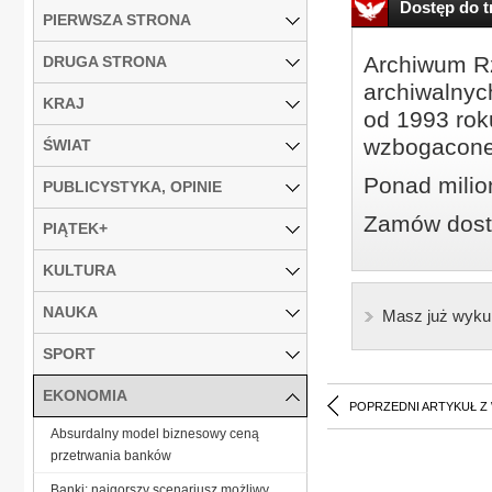
Dostęp do tr
PIERWSZA STRONA
Archiwum Rz
DRUGA STRONA
archiwalnyc
KRAJ
od 1993 roku
wzbogacone
ŚWIAT
Ponad milio
PUBLICYSTYKA, OPINIE
Zamów dostę
PIĄTEK+
KULTURA
NAUKA
Masz już wyku
SPORT
EKONOMIA
POPRZEDNI ARTYKUŁ Z
Absurdalny model biznesowy ceną
przetrwania banków
Banki: najgorszy scenariusz możliwy