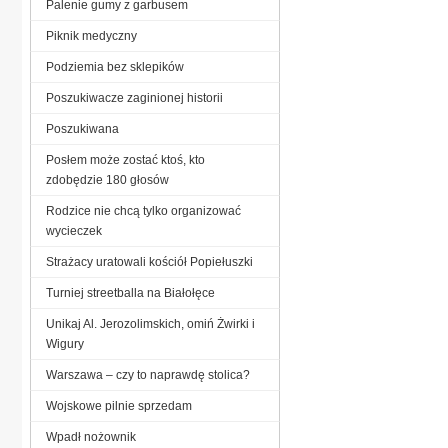
Palenie gumy z garbusem
Piknik medyczny
Podziemia bez sklepików
Poszukiwacze zaginionej historii
Poszukiwana
Posłem może zostać ktoś, kto
zdobędzie 180 głosów
Rodzice nie chcą tylko organizować
wycieczek
Strażacy uratowali kościół Popiełuszki
Turniej streetballa na Białołęce
Unikaj Al. Jerozolimskich, omiń Żwirki i
Wigury
Warszawa – czy to naprawdę stolica?
Wojskowe pilnie sprzedam
Wpadł nożownik