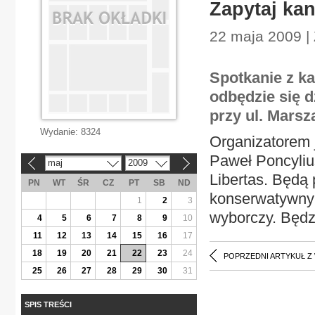
Zapytaj ka
22 maja 2009 |
Spotkanie z k
odbędzie się d
przy ul. Marsz
Wydanie:
8324
Organizatorem j
Paweł Poncyliu
maj
2009
«
»
Libertas. Będą
PN
WT
ŚR
CZ
PT
SB
ND
konserwatywny l
1
2
3
wyborczy. Będz
4
5
6
7
8
9
10
11
12
13
14
15
16
17
18
19
20
21
22
23
24
POPRZEDNI ARTYKUŁ Z
25
26
27
28
29
30
31
SPIS TREŚCI