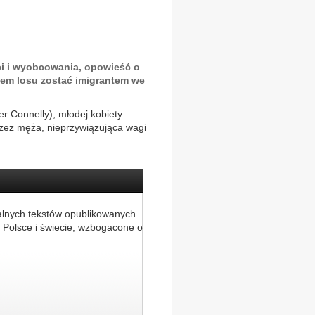
ci i wyobcowania, opowieść o
iem losu zostać imigrantem we
er Connelly), młodej kobiety
rzez męża, nieprzywiązująca wagi
alnych tekstów opublikowanych
 Polsce i świecie, wzbogacone o