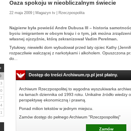
Oaza spokoju w nieobliczalnym świecie
22 maja 2009 | Magazyn tv | Rzeczpospolita
Najpierw była powieść Andre Dubusa III – historia samotnoś
byciu imigrantem w obcym kraju i o tym, jak można zrządzen
własnej ojczyźnie, którą zekranizował Vadim Perelman.
Tytułowy, niewielki dom wybudował przed laty ojciec Kathy (Jennif
rozpaczliwie walczącej z narkotykami i alkoholem. Opuszczona p
do...
Dostęp do treści Archiwum.rp.pl jest płatny.
D
3
Archiwum Rzeczpospolitej to wygodna wyszukiwarka archiw
10
na łamach dziennika od 1993 roku. Unikalne źródło wiedzy o
17
perspektywę ekonomiczną i prawną.
24
Ponad milion tekstów w jednym miejscu.
31
Zamów dostęp do pełnego Archiwum "Rzeczpospolitej"
Zamów