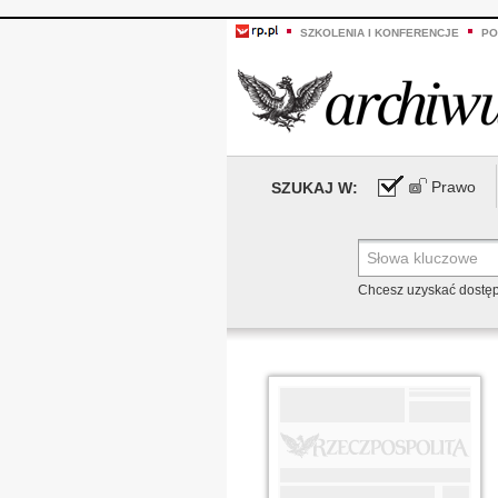
SZKOLENIA I KONFERENCJE
PO
Prawo
SZUKAJ W:
Chcesz uzyskać dostę