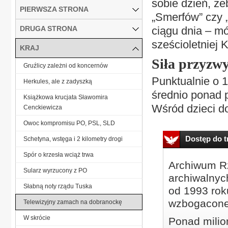
sobie dzień, że
PIERWSZA STRONA
„Smerfów” czy 
DRUGA STRONA
ciągu dnia – m
sześcioletniej K
KRAJ
Siła przyzwy
Gruźlicy zależni od koncernów
Punktualnie o 1
Herkules, ale z zadyszką
średnio ponad p
Książkowa krucjata Sławomira
Wśród dzieci do
Cenckiewicza
Owoc kompromisu PO, PSL, SLD
Dostęp do tr
Schetyna, wstęga i 2 kilometry drogi
Spór o krzesła wciąż trwa
Archiwum Rz
Sularz wyrzucony z PO
archiwalnyc
Słabną noty rządu Tuska
od 1993 roku
wzbogacone
Telewizyjny zamach na dobranockę
W skrócie
Ponad milio