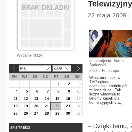
Telewizyjn
22 maja 2009 | 
Wydanie:
8324
autor zdjęcia: Bartek
Sadowski
maj
2009
«
»
źródło: Fotorzepa
PN
WT
ŚR
CZ
PT
SB
ND
Wieczorne bajki w
TVP ogląda
1
2
3
codziennie średnio pół
miliona dzieci. Tak
4
5
6
7
8
9
10
liczna widownia to
łakomy kąsek dla
11
12
13
14
15
16
17
komercyjnych stacji
18
19
20
21
22
23
24
25
26
27
28
29
30
31
– Dzięki temu, 
SPIS TREŚCI