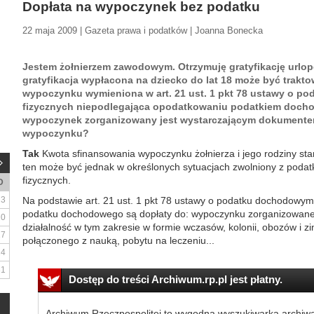
Dopłata na wypoczynek bez podatku
22 maja 2009 | Gazeta prawa i podatków | Joanna Bonecka
Jestem żołnierzem zawodowym. Otrzymuję gratyfikację urlopo
gratyfikacja wypłacona na dziecko do lat 18 może być trakt
wypoczynku wymieniona w art. 21 ust. 1 pkt 78 ustawy o 
fizycznych niepodlegająca opodatkowaniu podatkiem doch
wypoczynek zorganizowany jest wystarczającym dokumente
wypoczynku?
Tak
Kwota sfinansowania wypoczynku żołnierza i jego rodziny sta
ten może być jednak w określonych sytuacjach zwolniony z pod
fizycznych.
D
3
Na podstawie art. 21 ust. 1 pkt 78 ustawy o podatku dochodowym
podatku dochodowego są dopłaty do: wypoczynku zorganizowan
10
działalność w tym zakresie w formie wczasów, kolonii, obozów i z
17
połączonego z nauką, pobytu na leczeniu...
24
31
Dostęp do treści Archiwum.rp.pl jest płatny.
Archiwum Rzeczpospolitej to wygodna wyszukiwarka archiw