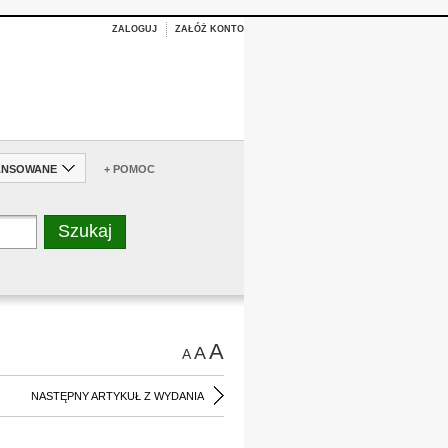
ZALOGUJ
ZAŁÓŻ KONTO
ANSOWANE
+ POMOC
A
A
A
NASTĘPNY ARTYKUŁ Z WYDANIA