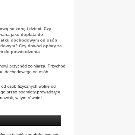
wą na żonę i dzieci. Czy
owana jako dopłata do
podatku dochodowym od osób
odowym? Czy dowód opłaty za
m do potwierdzenia
nowi przychód żołnierza. Przychód
atku dochodowego od osób
 od osób fizycznych wolne od
ego przez podmioty prowadzące
imowisk, w tym również
alnych tekstów opublikowanych