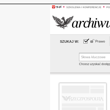
SZKOLENIA I KONFERENCJE
PO
Prawo
SZUKAJ W:
Chcesz uzyskać dostę