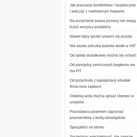
Jak pracować komfortowo i bezpiecznie
i walczyć z nadmiernym hałasem
Na przyznanie prawa pomocy nie mogą
liczyć wszyscy podatnicy
Nawet stary sprzęt czasem się przyda
Nie każda zaliczka wywoła skutki w VAT
Od opłaty dodatkowej można się uchylić
Od pieniędzy zwróconych biegłemu nie
ma PIT
Od przychodu z kapitalizacji odsetek
firma musi zapłacić
Ostatnią wolę można spisać również w
urzędzie
Pracodawca powinien zapoznać
pracowników z kartą obowiązków
Specjaliści od atomu
Sprzedając wierzytelność, nie zawsze