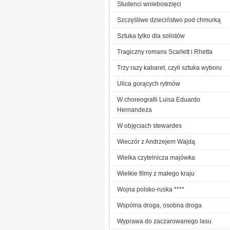
Studenci wniebowzięci
Szczęśliwe dzieciństwo pod chmurką
Sztuka tylko dla solistów
Tragiczny romans Scarlett i Rhetta
Trzy razy kabaret, czyli sztuka wyboru
Ulica gorących rytmów
W choreografii Luisa Eduardo
Hernandeza
W objęciach stewardes
Wieczór z Andrzejem Wajdą
Wielka czytelnicza majówka
Wielkie filmy z małego kraju
Wojna polsko-ruska ****
Wspólna droga, osobna droga
Wyprawa do zaczarowanego lasu