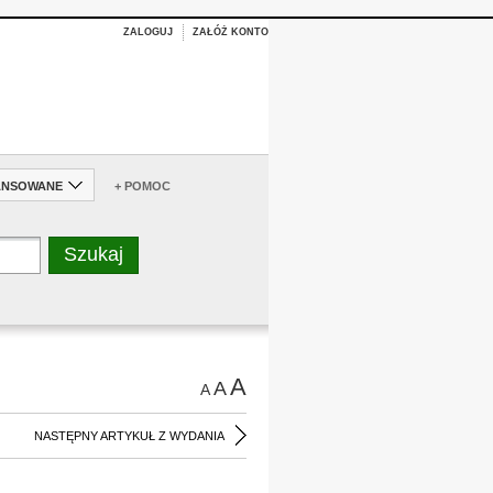
ZALOGUJ
ZAŁÓŻ KONTO
ANSOWANE
+ POMOC
A
A
A
NASTĘPNY ARTYKUŁ Z WYDANIA