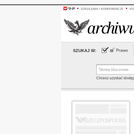
SZKOLENIA I KONFERENCJE
PO
Prawo
SZUKAJ W:
Chcesz uzyskać dostę