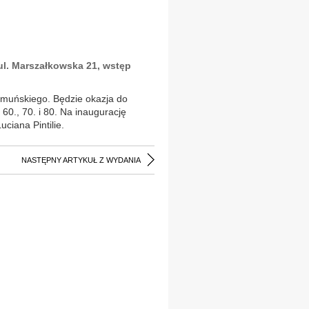
ul. Marszałkowska 21, wstęp
umuńskiego. Będzie okazja do
60., 70. i 80. Na inaugurację
ciana Pintilie.
NASTĘPNY ARTYKUŁ Z WYDANIA