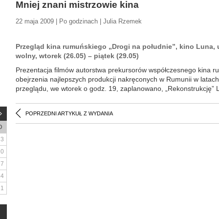
Mniej znani mistrzowie kina
22 maja 2009 | Po godzinach | Julia Rzemek
Przegląd kina rumuńskiego „Drogi na południe”, kino Luna, 
wolny, wtorek (26.05) – piątek (29.05)
Prezentacja filmów autorstwa prekursorów współczesnego kina r
obejrzenia najlepszych produkcji nakręconych w Rumunii w latach 
przeglądu, we wtorek o godz. 19, zaplanowano, „Rekonstrukcję” Lu
POPRZEDNI ARTYKUŁ Z WYDANIA
D
3
10
17
24
31