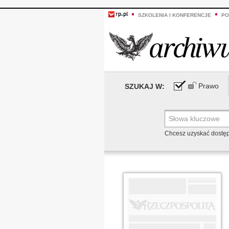
SZKOLENIA I KONFERENCJE
PO
Prawo
SZUKAJ W:
Chcesz uzyskać dostę