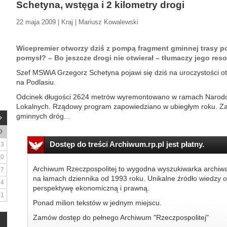
Schetyna, wstęga i 2 kilometry drogi
22 maja 2009 | Kraj | Mariusz Kowalewski
Wicepremier otworzy dziś z pompą fragment gminnej trasy p
pomysł? – Bo jeszcze drogi nie otwierał – tłumaczy jego reso
Szef MSWiA Grzegorz Schetyna pojawi się dziś na uroczystości ot
na Podlasiu.
Odcinek długości 2624 metrów wyremontowano w ramach Naro
Lokalnych. Rządowy program zapowiedziano w ubiegłym roku. Za
gminnych dróg...
D
Dostęp do treści Archiwum.rp.pl jest płatny.
3
10
Archiwum Rzeczpospolitej to wygodna wyszukiwarka archiw
17
na łamach dziennika od 1993 roku. Unikalne źródło wiedzy o
24
perspektywę ekonomiczną i prawną.
31
Ponad milion tekstów w jednym miejscu.
Zamów dostęp do pełnego Archiwum "Rzeczpospolitej"