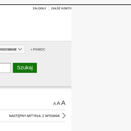
ZALOGUJ
ZAŁÓŻ KONTO
ANSOWANE
+ POMOC
A
A
A
NASTĘPNY ARTYKUŁ Z WYDANIA