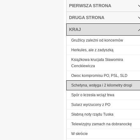
PIERWSZA STRONA
DRUGA STRONA
KRAJ
Gruźlicy zależni od koncernów
Herkules, ale z zadyszką
Książkowa krucjata Sławomira
Cenckiewicza
Owoc kompromisu PO, PSL, SLD
Schetyna, wstęga i 2 kilometry drogi
Spór o krzesła wciąż trwa
Sularz wyrzucony z PO
Słabną noty rządu Tuska
Telewizyjny zamach na dobranockę
W skrócie