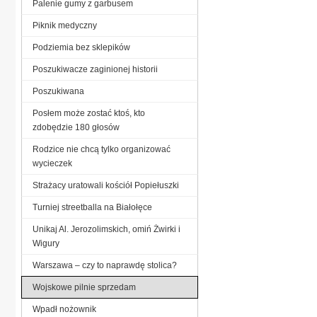
Palenie gumy z garbusem
Piknik medyczny
Podziemia bez sklepików
Poszukiwacze zaginionej historii
Poszukiwana
Posłem może zostać ktoś, kto
zdobędzie 180 głosów
Rodzice nie chcą tylko organizować
wycieczek
Strażacy uratowali kościół Popiełuszki
Turniej streetballa na Białołęce
Unikaj Al. Jerozolimskich, omiń Żwirki i
Wigury
Warszawa – czy to naprawdę stolica?
Wojskowe pilnie sprzedam
Wpadł nożownik