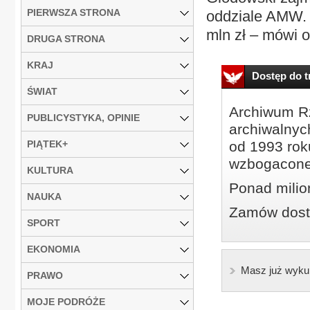
PIERWSZA STRONA
oddziale AMW. 
mln zł – mówi o
DRUGA STRONA
KRAJ
Dostęp do tr
ŚWIAT
Archiwum Rz
PUBLICYSTYKA, OPINIE
archiwalnyc
PIĄTEK+
od 1993 roku
wzbogacone
KULTURA
Ponad milio
NAUKA
Zamów dostę
SPORT
EKONOMIA
Masz już wyku
PRAWO
MOJE PODRÓŻE