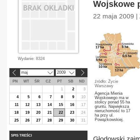
Wojskowe p
22 maja 2009 |
Wydanie:
8324
maj
2009
«
»
PN
WT
ŚR
CZ
PT
SB
ND
źródło: Życie
Warszawy
1
2
3
Agencja Mienia
4
5
6
7
8
9
10
Wojskowego ma w
stolicy ponad 55 ha
11
12
13
14
15
16
17
gruntu. Największa
nieruchomość to 17
18
19
20
21
22
23
24
ha przy ul.
Powązkowskiej.
25
26
27
28
29
30
31
SPIS TREŚCI
Głodowski zajm