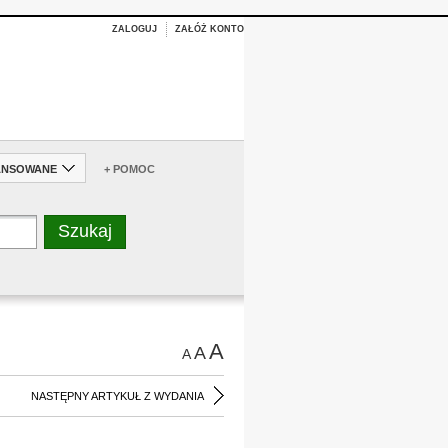
ZALOGUJ
ZAŁÓŻ KONTO
ANSOWANE
+ POMOC
A
A
A
NASTĘPNY ARTYKUŁ Z WYDANIA