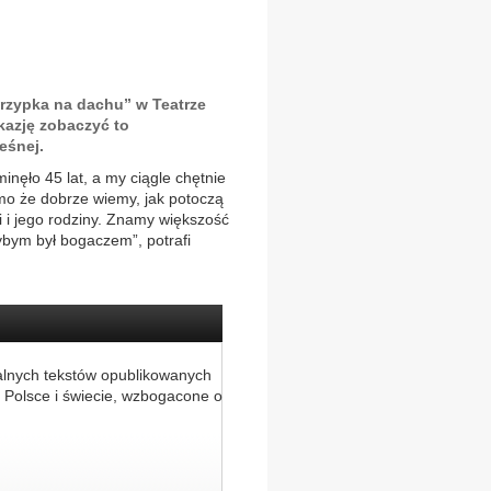
krzypka na dachu” w Teatrze
kazję zobaczyć to
eśnej.
nęło 45 lat, a my ciągle chętnie
o że dobrze wiemy, jak potoczą
i i jego rodziny. Znamy większość
ybym był bogaczem”, potrafi
alnych tekstów opublikowanych
 Polsce i świecie, wzbogacone o