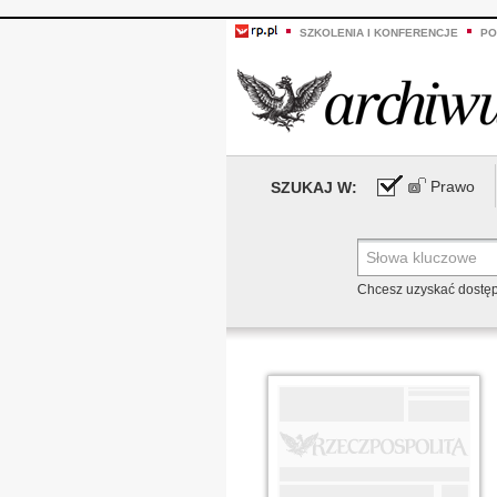
SZKOLENIA I KONFERENCJE
PO
Prawo
SZUKAJ W:
Chcesz uzyskać dostę