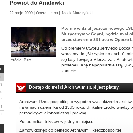
Powrót do Anatewki
22 maja 2009 | Opera Leśna | Jacek Marczyński
Kto nie widział jeszcze nowego „S
Muzycznym w Gdyni, będzie miał o
przedstawienie 23 lipca w Operze L
Od premiery utworu Jerry’ego Bocka mi
wracamy do „Skrzypka na dachu”, mim
się losy Tewjego Mleczarza z Anatewk
źródło: Bart
piosenek, a tę najpopularniejszą, „Gd
zanucić...
D
3
Dostęp do treści Archiwum.rp.pl jest płatny.
10
17
Archiwum Rzeczpospolitej to wygodna wyszukiwarka archiw
24
na łamach dziennika od 1993 roku. Unikalne źródło wiedzy o
perspektywę ekonomiczną i prawną.
31
Ponad milion tekstów w jednym miejscu.
Zamów dostęp do pełnego Archiwum "Rzeczpospolitej"