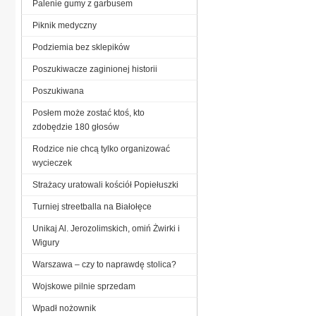
Palenie gumy z garbusem
Piknik medyczny
Podziemia bez sklepików
Poszukiwacze zaginionej historii
Poszukiwana
Posłem może zostać ktoś, kto
zdobędzie 180 głosów
Rodzice nie chcą tylko organizować
wycieczek
Strażacy uratowali kościół Popiełuszki
Turniej streetballa na Białołęce
Unikaj Al. Jerozolimskich, omiń Żwirki i
Wigury
Warszawa – czy to naprawdę stolica?
Wojskowe pilnie sprzedam
Wpadł nożownik