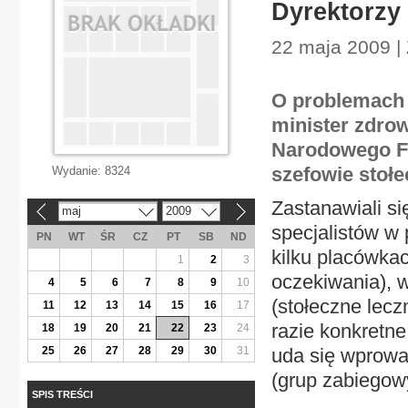
Dyrektorzy 
22 maja 2009 |
O problemach 
minister zdro
Narodowego Fu
szefowie stołe
Wydanie:
8324
Zastanawiali si
maj
2009
«
»
specjalistów w 
PN
WT
ŚR
CZ
PT
SB
ND
kilku placówkac
1
2
3
oczekiwania), w
4
5
6
7
8
9
10
(stołeczne lecz
11
12
13
14
15
16
17
razie konkretn
18
19
20
21
22
23
24
25
26
27
28
29
30
31
uda się wprowa
(grup zabiegowy
SPIS TREŚCI