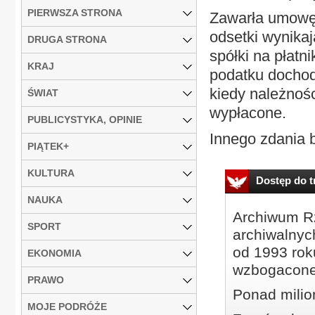
PIERWSZA STRONA
Zawarła umowę 
odsetki wynika
DRUGA STRONA
spółki na płatn
KRAJ
podatku dochod
kiedy należnośc
ŚWIAT
wypłacone.
PUBLICYSTYKA, OPINIE
Innego zdania b
PIĄTEK+
KULTURA
Dostęp do tr
NAUKA
Archiwum Rz
SPORT
archiwalnyc
od 1993 roku
EKONOMIA
wzbogacone
PRAWO
Ponad milio
MOJE PODRÓŻE