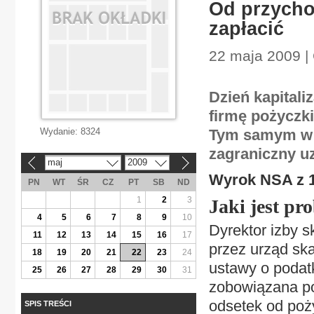
Od przychod
zapłacić
22 maja 2009 |
Dzień kapitali
firmę pożyczki
Wydanie:
8324
Tym samym w d
zagraniczny u
maj
2009
«
»
Wyrok NSA z 14
PN
WT
ŚR
CZ
PT
SB
ND
1
2
3
Jaki jest pr
4
5
6
7
8
9
10
Dyrektor izby s
11
12
13
14
15
16
17
przez urząd ska
18
19
20
21
22
23
24
ustawy o podat
25
26
27
28
29
30
31
zobowiązana po
odsetek od poż
SPIS TREŚCI