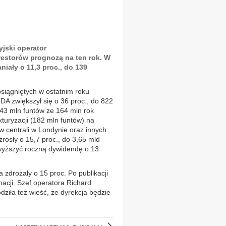
jski operator
estorów prognozą na ten rok. W
niały o 11,3 proc., do 139
siągniętych w ostatnim roku
A zwiększył się o 36 proc., do 822
143 mln funtów ze 164 mln rok
kturyzacji (182 mln funtów) na
w centrali w Londynie oraz innych
rosły o 15,7 proc., do 3,65 mld
dwyższyć roczną dywidendę o 13
 zdrożały o 15 proc. Po publikacji
acji. Szef operatora Richard
ziła też wieść, że dyrekcja będzie