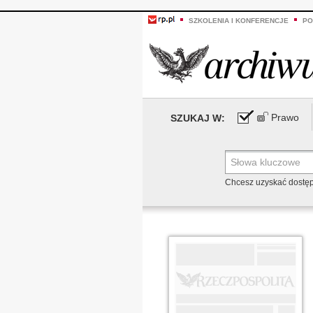
SZKOLENIA I KONFERENCJE
PO
Prawo
SZUKAJ W:
Chcesz uzyskać dostę