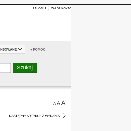
ZALOGUJ
ZAŁÓŻ KONTO
ANSOWANE
+ POMOC
A
A
A
NASTĘPNY ARTYKUŁ Z WYDANIA