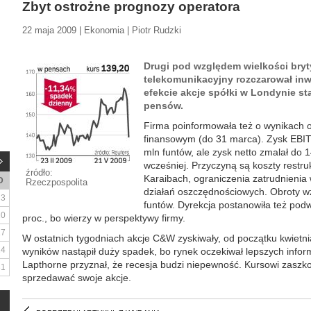
Zbyt ostrożne prognozy operatora
22 maja 2009 | Ekonomia | Piotr Rudzki
Drugi pod względem wielkości bryty
telekomunikacyjny rozczarował inw
efekcie akcje spółki w Londynie sta
pensów.
Firma poinformowała też o wynikach o
finansowym (do 31 marca). Zysk EBITD
mln funtów, ale zysk netto zmalał do 
wcześniej. Przyczyną są koszty restru
źródło:
Karaibach, ograniczenia zatrudnienia 
D
Rzeczpospolita
działań oszczędnościowych. Obroty wz
3
funtów. Dyrekcja postanowiła też po
10
proc., bo wierzy w perspektywy firmy.
17
W ostatnich tygodniach akcje C&W zyskiwały, od początku kwietnia
24
wyników nastąpił duży spadek, bo rynek oczekiwał lepszych inform
Lapthorne przyznał, że recesja budzi niepewność. Kursowi zaszkod
31
sprzedawać swoje akcje.