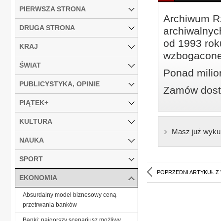
PIERWSZA STRONA
Archiwum Rz
DRUGA STRONA
archiwalnyc
od 1993 roku
KRAJ
wzbogacone
ŚWIAT
Ponad milio
PUBLICYSTYKA, OPINIE
Zamów dostę
PIĄTEK+
KULTURA
Masz już wyku
NAUKA
SPORT
POPRZEDNI ARTYKUŁ Z
EKONOMIA
Absurdalny model biznesowy ceną
przetrwania banków
Banki: najgorszy scenariusz możliwy