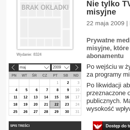
Nie tylko 
misyjne
22 maja 2009 
Prywatne medi
misyjne, które
Wydanie:
8324
abonamentu
Po wejściu w ż
maj
2009
«
»
za programy mis
PN
WT
ŚR
CZ
PT
SB
ND
1
2
3
Po likwidacji 
4
5
6
7
8
9
10
przeznaczone o
11
12
13
14
15
16
17
publicznych. Ma
18
19
20
21
22
23
24
wysokość wpły
25
26
27
28
29
30
31
Dostęp do tr
SPIS TREŚCI