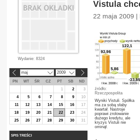
Vistula chc
22 maja 2009 |
Wydanie:
8324
maj
2009
«
»
PN
WT
ŚR
CZ
PT
SB
ND
źródło:
1
2
3
Rzeczpospolita
4
5
6
7
8
9
10
Wyniki Vistuli. Spółka
11
12
13
14
15
16
17
ma za sobą słaby
kwartał. Nastroje
18
19
20
21
22
23
24
poprawi zrolowanie
dużego kredytu, ale
25
26
27
28
29
30
31
kryzys Vistuli nie
ominął.
SPIS TREŚCI