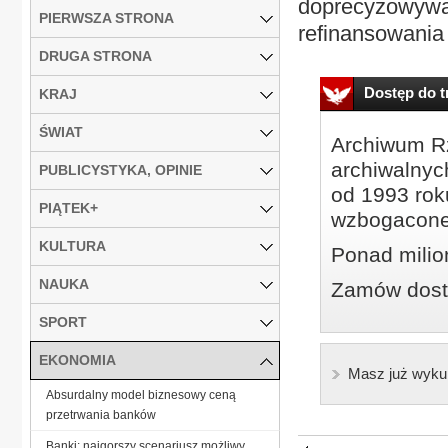
doprecyzowywan
PIERWSZA STRONA
refinansowania
DRUGA STRONA
Dostęp do tr
KRAJ
ŚWIAT
Archiwum Rz
archiwalnyc
PUBLICYSTYKA, OPINIE
od 1993 roku
PIĄTEK+
wzbogacone
KULTURA
Ponad milio
NAUKA
Zamów dostę
SPORT
EKONOMIA
Masz już wyku
Absurdalny model biznesowy ceną
przetrwania banków
Banki: najgorszy scenariusz możliwy