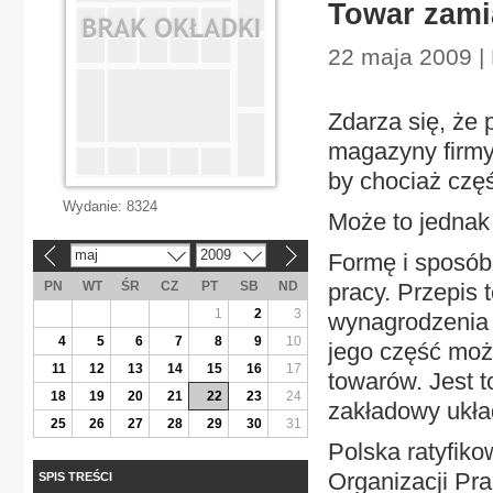
Towar zami
22 maja 2009 |
Zdarza się, że
magazyny firmy
by chociaż częś
Wydanie:
8324
Może to jednak 
maj
2009
Formę i sposób
«
»
PN
WT
ŚR
CZ
PT
SB
ND
pracy. Przepis
1
2
3
wynagrodzenia 
4
5
6
7
8
9
10
jego część moż
11
12
13
14
15
16
17
towarów. Jest t
18
19
20
21
22
23
24
zakładowy układ
25
26
27
28
29
30
31
Polska ratyfik
Organizacji Pr
SPIS TREŚCI