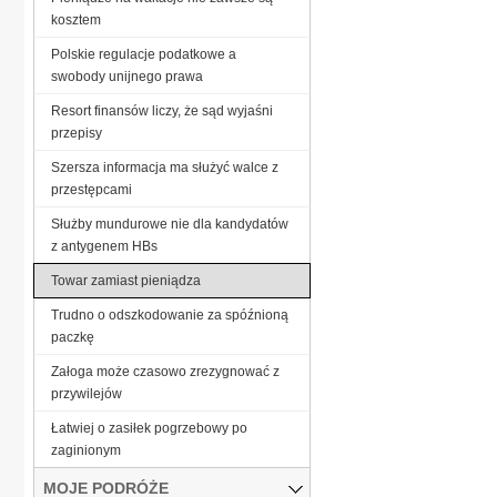
kosztem
Polskie regulacje podatkowe a
swobody unijnego prawa
Resort finansów liczy, że sąd wyjaśni
przepisy
Szersza informacja ma służyć walce z
przestępcami
Służby mundurowe nie dla kandydatów
z antygenem HBs
Towar zamiast pieniądza
Trudno o odszkodowanie za spóźnioną
paczkę
Załoga może czasowo zrezygnować z
przywilejów
Łatwiej o zasiłek pogrzebowy po
zaginionym
MOJE PODRÓŻE