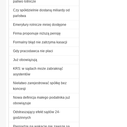
paliwo lotnicze
Czy spółdzielnie dostaną miliardy od
państwa
Emerytury rolnicze mniej dostępne
Firma proponuje niższą pensję
Formalny błąd nie zatrzyma kasacji
Gdy pracodawca nie płaci
Już obowiązują
KRS: w sądach może zabraknąć
asystentów
Niełatwo zarejestrować spółkę bez
koncesji
Nowa definicja małego podatnika już
obowiązuje
Odstraszający efekt sądów 24-
godzinnych
Pieniądze na wakacje nie zawsze są