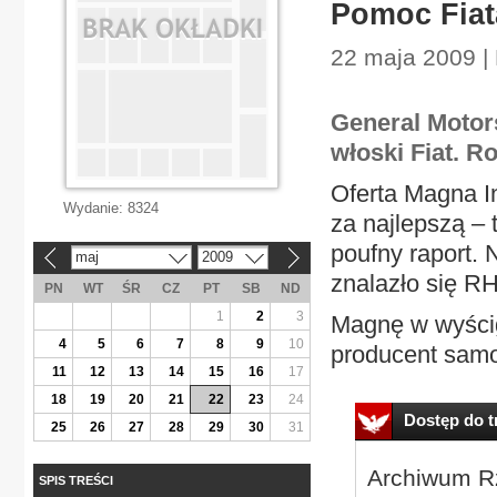
Pomoc Fiat
22 maja 2009 |
General Motor
włoski Fiat. R
Oferta Magna I
Wydanie:
8324
za najlepszą – 
poufny raport. 
maj
2009
«
»
znalazło się RH
PN
WT
ŚR
CZ
PT
SB
ND
1
2
3
Magnę w wyścig
4
5
6
7
8
9
10
producent sam
11
12
13
14
15
16
17
18
19
20
21
22
23
24
Dostęp do tr
25
26
27
28
29
30
31
Archiwum Rz
SPIS TREŚCI