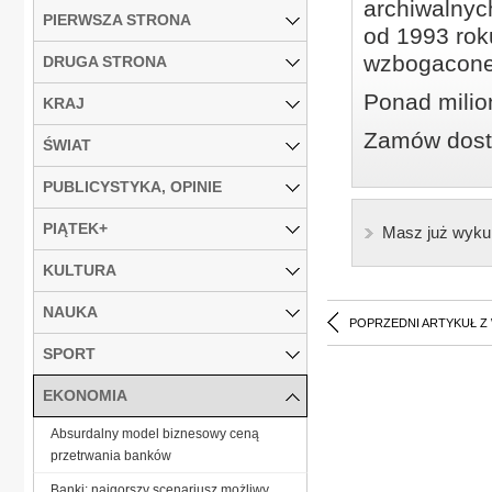
archiwalnyc
PIERWSZA STRONA
od 1993 roku
wzbogacone
DRUGA STRONA
Ponad milio
KRAJ
Zamów dostę
ŚWIAT
PUBLICYSTYKA, OPINIE
PIĄTEK+
Masz już wyku
KULTURA
NAUKA
POPRZEDNI ARTYKUŁ Z
SPORT
EKONOMIA
Absurdalny model biznesowy ceną
przetrwania banków
Banki: najgorszy scenariusz możliwy