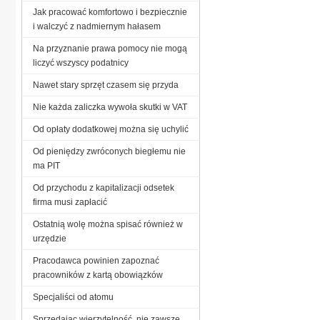
Jak pracować komfortowo i bezpiecznie
i walczyć z nadmiernym hałasem
Na przyznanie prawa pomocy nie mogą
liczyć wszyscy podatnicy
Nawet stary sprzęt czasem się przyda
Nie każda zaliczka wywoła skutki w VAT
Od opłaty dodatkowej można się uchylić
Od pieniędzy zwróconych biegłemu nie
ma PIT
Od przychodu z kapitalizacji odsetek
firma musi zapłacić
Ostatnią wolę można spisać również w
urzędzie
Pracodawca powinien zapoznać
pracowników z kartą obowiązków
Specjaliści od atomu
Sprzedając wierzytelność, nie zawsze