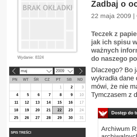
Zadbaj o o
22 maja 2009 |
Teczek z papi
jak ich spisu
ważnych inform
do naszego po
Wydanie:
8324
Dlaczego? Bo j
maj
2009
«
»
wykradła dane o
PN
WT
ŚR
CZ
PT
SB
ND
mówi, że nie ma
1
2
3
Tymczasem z da
4
5
6
7
8
9
10
11
12
13
14
15
16
17
18
19
20
21
22
23
24
Dostęp do tr
25
26
27
28
29
30
31
Archiwum Rz
SPIS TREŚCI
archiwalnyc