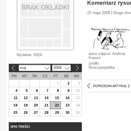
Komentarz rys
22 maja 2009 | Druga stro
autor zdjęcia: Andrzej
Wydanie:
8324
Krauze
źródło:
Rzeczpospolita
maj
2009
«
»
PN
WT
ŚR
CZ
PT
SB
ND
1
2
3
POPRZEDNI ARTYKUŁ Z
4
5
6
7
8
9
10
11
12
13
14
15
16
17
18
19
20
21
22
23
24
25
26
27
28
29
30
31
SPIS TREŚCI