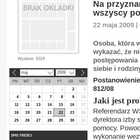
Na przyzna
wszyscy po
22 maja 2009 |
Osoba, która 
wykazać, że ni
Wydanie:
8324
postępowania 
siebie i rodzin
maj
2009
«
»
Postanowienie 
PN
WT
ŚR
CZ
PT
SB
ND
812/08
1
2
3
4
5
6
7
8
9
10
Jaki jest pr
11
12
13
14
15
16
17
Referendarz WS
18
19
20
21
22
23
24
dyrektora izby
25
26
27
28
29
30
31
pomocy. Powode
wykonanie wezw
SPIS TREŚCI