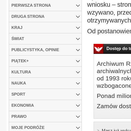
wniosku – stro
PIERWSZA STRONA
wzywano, przed
DRUGA STRONA
otrzymywanych
KRAJ
Od postanowien
ŚWIAT
Dostęp do tr
PUBLICYSTYKA, OPINIE
PIĄTEK+
Archiwum Rz
archiwalnyc
KULTURA
od 1993 roku
NAUKA
wzbogacone
SPORT
Ponad milio
Zamów dostę
EKONOMIA
PRAWO
MOJE PODRÓŻE
Masz już wyku