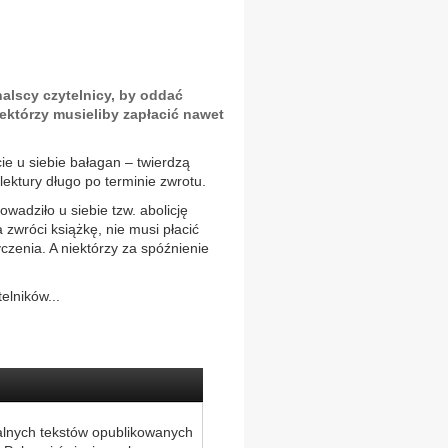
alscy czytelnicy, by oddać
iektórzy musieliby zapłacić nawet
e u siebie bałagan – twierdzą
 lektury długo po terminie zwrotu.
wadziło u siebie tzw. abolicję
zwróci książkę, nie musi płacić
czenia. A niektórzy za spóźnienie
elników...
alnych tekstów opublikowanych