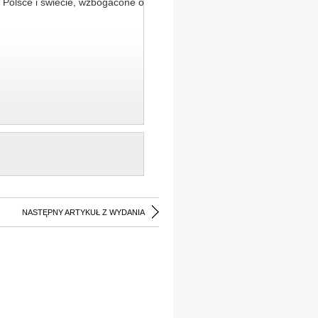
 Polsce i świecie, wzbogacone o
NASTĘPNY ARTYKUŁ Z WYDANIA