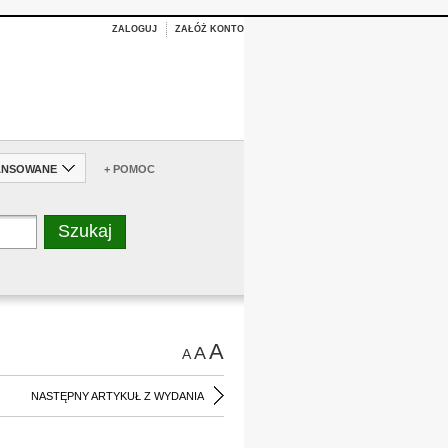
ZALOGUJ
ZAŁÓŻ KONTO
ANSOWANE
+ POMOC
A
A
A
NASTĘPNY ARTYKUŁ Z WYDANIA