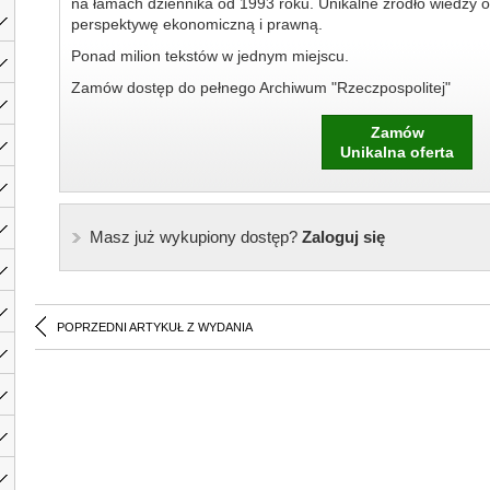
na łamach dziennika od 1993 roku. Unikalne źródło wiedzy o
perspektywę ekonomiczną i prawną.
Ponad milion tekstów w jednym miejscu.
Zamów dostęp do pełnego Archiwum "Rzeczpospolitej"
Zamów
Unikalna oferta
Masz już wykupiony dostęp?
Zaloguj się
POPRZEDNI ARTYKUŁ Z WYDANIA