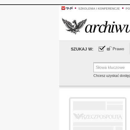
SZKOLENIA I KONFERENCJE
PO
Prawo
SZUKAJ W:
Chcesz uzyskać dostę