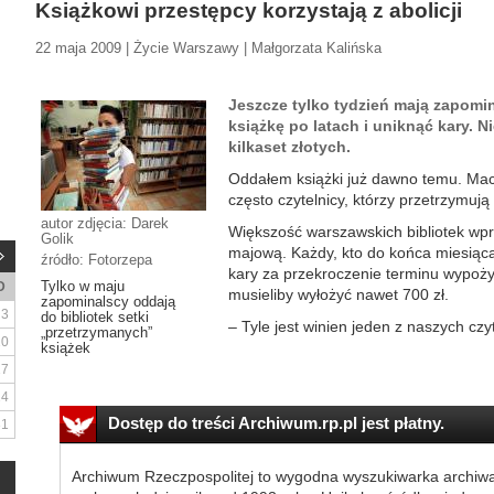
Książkowi przestępcy korzystają z abolicji
22 maja 2009 | Życie Warszawy | Małgorzata Kalińska
Jeszcze tylko tydzień mają zapomin
książkę po latach i uniknąć kary. N
kilkaset złotych.
Oddałem książki już dawno temu. Maci
często czytelnicy, którzy przetrzymują
autor zdjęcia: Darek
Większość warszawskich bibliotek wpro
Golik
majową. Każdy, kto do końca miesiąca 
źródło: Fotorzepa
kary za przekroczenie terminu wypoży
Tylko w maju
D
musieliby wyłożyć nawet 700 zł.
zapominalscy oddają
3
do bibliotek setki
– Tyle jest winien jeden z naszych czyt
„przetrzymanych”
10
książek
17
24
Dostęp do treści Archiwum.rp.pl jest płatny.
31
Archiwum Rzeczpospolitej to wygodna wyszukiwarka archiw