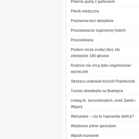
Palenie gumy z garbusem
Piknik medyczny
Podziemia bez sklepików
Poszukiwacze zaginionej historii
Poszukiwana
Posłem może zostać ktoś, kto
zdobędzie 180 głosów
Rodzice nie chcą tylko organizować
wycieczek
Strażacy uratowali kościół Popiełuszki
Turniej streetballa na Białołęce
Unikaj Al. Jerozolimskich, omiń Żwirki i
Wigury
Warszawa – czy to naprawdę stolica?
Wojskowe pilnie sprzedam
Wpadł nożownik