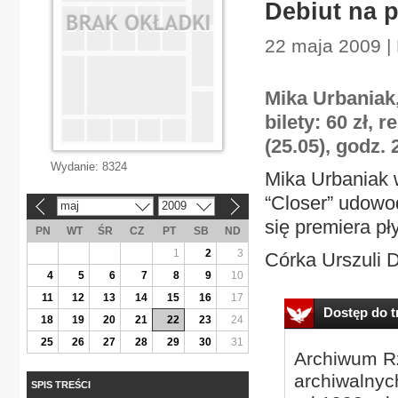
Debiut na 
22 maja 2009 |
Mika Urbaniak,
bilety: 60 zł, 
(25.05), godz. 
Wydanie:
8324
Mika Urbaniak 
“Closer” udowod
maj
2009
«
»
się premiera pły
PN
WT
ŚR
CZ
PT
SB
ND
1
2
3
Córka Urszuli D
4
5
6
7
8
9
10
11
12
13
14
15
16
17
Dostęp do tr
18
19
20
21
22
23
24
25
26
27
28
29
30
31
Archiwum Rz
archiwalnyc
SPIS TREŚCI