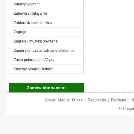
Władcy wojny **
Zabawa z lilijką w tle
Zabierz dziecko do kina
Zagrają
Zagrają - muzyka poważna
Zanim skończą artystyczne akademie
Zorza polarna nad Afryką
Śledząc Monikę Bellucci
Zamów abonament
Gremi Media:
O nas
|
Regulamin
|
Reklama
|
N
© Copyr