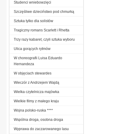
Studenci wniebowzięci
Szczęśliwe dzieciństwo pod chmurką
Sztuka tylko dla solistów
Tragiczny romans Scarlett i Rhetta
Trzy razy kabaret, czyli sztuka wyboru
Ulica gorących rytmów
W choreografii Luisa Eduardo
Hernandeza
W objęciach stewardes
Wieczór z Andrzejem Wajdą
Wielka czytelnicza majówka
Wielkie filmy z małego kraju
Wojna polsko-ruska ****
Wspólna droga, osobna droga
Wyprawa do zaczarowanego lasu